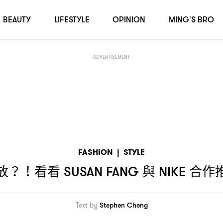
出的夢幻鞋款
！
BEAUTY
LIFESTYLE
OPINION
MING'S BRO
ADVERTISEMENT
FASHION
|
STYLE
放
看看
與
合作
？！
SUSAN FANG
NIKE
Text by
Stephen Cheng