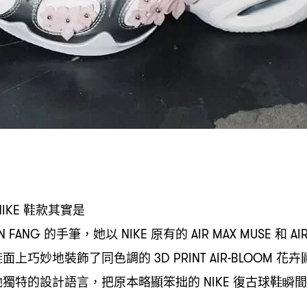
鞋款其實是
IKE
的手筆
她以
原有的
和
N FANG
，
NIKE
AIR MAX MUSE
AI
鞋面上巧妙地裝飾了同色調的
花卉
3D PRINT AIR-BLOOM
她獨特的設計語言
把原本略顯笨拙的
復古球鞋瞬間
，
NIKE