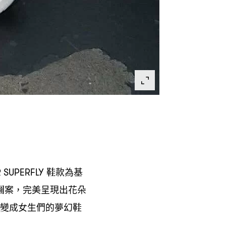
鞋款為基
R SUPERFLY
圖案
完美呈現出花朵
，
變成女生們的夢幻鞋