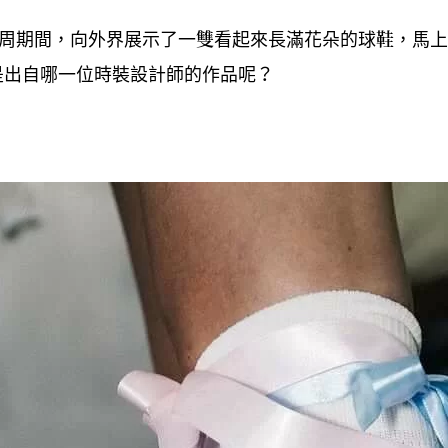
周期間
向外界展示了一雙看起來長滿花朵的球鞋
馬上
，
，
是出自哪一位時裝設計師的作品呢
？