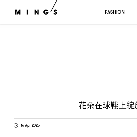
花朵在球鞋上綻放
看看
與
合作推
？！
SUSAN FANG
NIKE
FASHION
花朵在球鞋上綻
16 Apr 2025