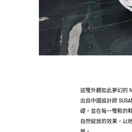
這雙外觀
如此夢幻的
N
出自中國設計師
SUSA
礎
並在每一雙鞋的
，
自然綻放的效果
以
，
履。