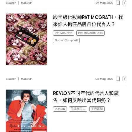
BEAUTY
|
MAKEUP
29 May 2020
殿堂級化妝師
找
PAT MCGRATH，
來誰人擔任品牌首位代言人
？
Pat McGrath
Pat McGrath Labs
Naomi Campbell
BEAUTY
|
MAKEUP
06 May 2020
不同年代的代言人和廣
REVLON
告
如何反映出當代趨勢
，
？
REVLON
品牌代言人
美容趨勢