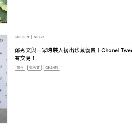
FASHION
|
STORY
鄭秀文與一眾時裝人捐出珍藏義賣〡
Chanel Twe
有交易
！
慈善
鄭秀文
CHANEL