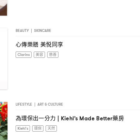
BEAUTY
|
SKINCARE
心傳樂膳
美悦同享
Clarins
美容
慈善
LIFESTYLE
|
ART & CULTURE
為環保出一分力
藥房
| Kiehl’s Made Better
Kiehl's
環保
天然