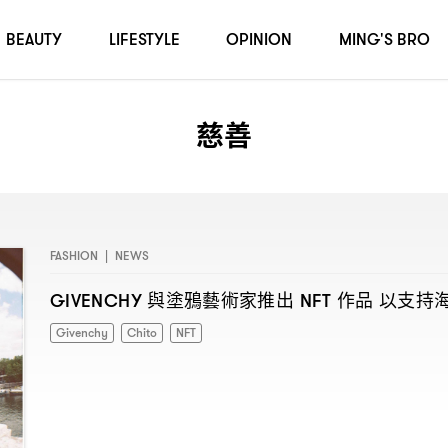
BEAUTY
LIFESTYLE
OPINION
MING'S BRO
慈善
FASHION
|
NEWS
與塗鴉藝術家推出
作品
以支持
GIVENCHY
NFT
Givenchy
Chito
NFT