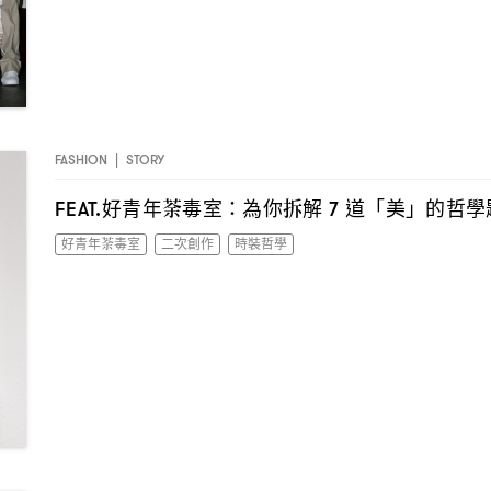
FASHION
|
STORY
好青年荼毒室
為你拆解
道「美」的哲學
FEAT.
：
7
好青年荼毒室
二次創作
時裝哲學