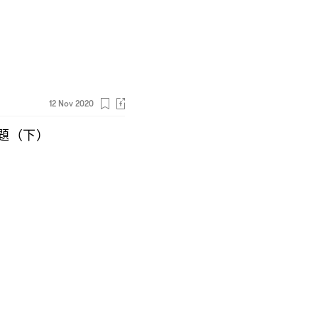
12 Nov 2020
題
下
（
）