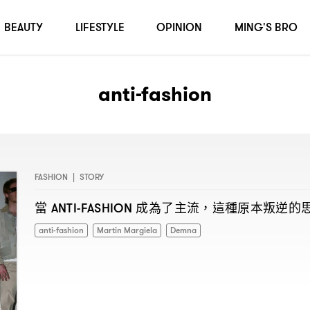
BEAUTY
LIFESTYLE
OPINION
MING'S BRO
anti-fashion
FASHION
|
STORY
當
成為了主流
這種原本叛逆的
ANTI-FASHION
，
anti-fashion
Martin Margiela
Demna