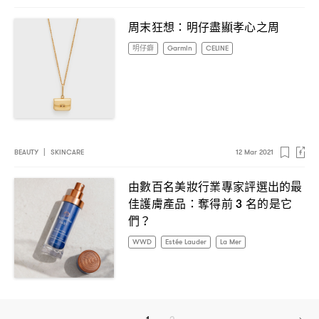
周末狂想
明仔盡顯孝心之周
：
明仔癖
Garmin
CELINE
BEAUTY
|
SKINCARE
12 Mar 2021
由數百名美妝行業專家評選出的最
佳護膚產品
奪得前
名的是它
：
3
們
？
WWD
Estée Lauder
La Mer