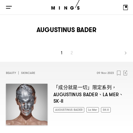
AUGUSTINUS BADER
1
2
BEAUTY
|
SKINCARE
09 Nov 2023
「成分就是一切」限定系列
，
、
、
AUGUSTINUS BADER
LA MER
SK-II
AUGUSTINUS BADER
La Mer
SK-II