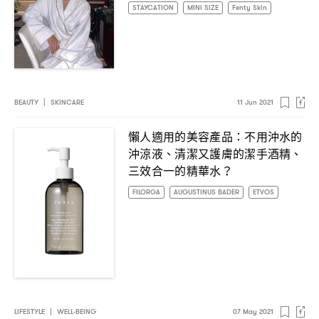
STAYCATION
MINI SIZE
Fenty Skin
BEAUTY
|
SKINCARE
11 Jun 2021
懶人適用的美容產品
不用沖水的
：
沖涼液、清潔又護膚的潔手酒精、
三效合一的精華水
？
FILORGA
AUGUSTINUS BADER
ETVOS
LIFESTYLE
|
WELL-BEING
07 May 2021