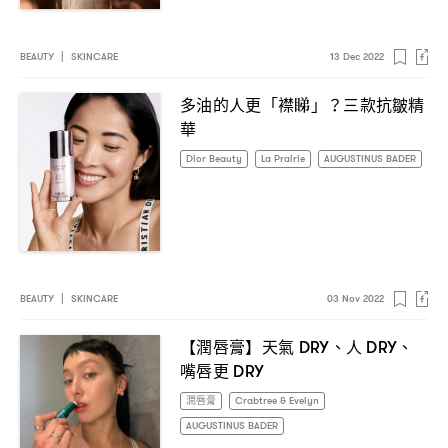
BEAUTY
|
SKINCARE
13 Dec 2022
多油的人更「襟睇」
三款抗皺精
？
華
Dior Beauty
La Prairie
AUGUSTINUS BADER
BEAUTY
|
SKINCARE
03 Nov 2022
【潤唇膏】天氣
、人
、
DRY
DRY
嘴唇更
DRY
潤唇膏
Crabtree & Evelyn
AUGUSTINUS BADER