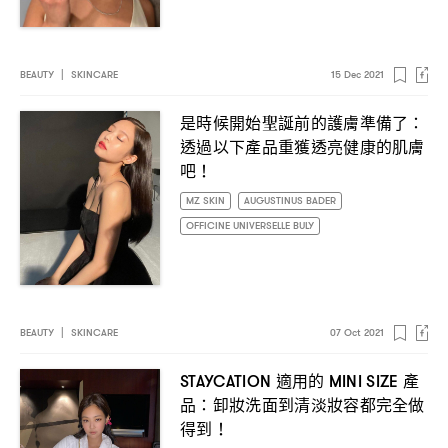
BEAUTY
|
SKINCARE
15 Dec 2021
是時候開始聖誕前的護膚準備了
：
透過以下產品重獲透亮健康的肌膚
吧
！
MZ SKIN
AUGUSTINUS BADER
OFFICINE UNIVERSELLE BULY
BEAUTY
|
SKINCARE
07 Oct 2021
適用的
產
STAYCATION
MINI SIZE
品
卸妝洗面到清淡妝容都完全做
：
得到
！