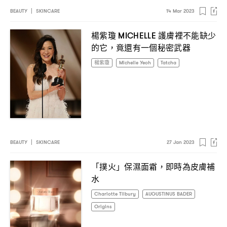
BEAUTY
|
SKINCARE
14 Mar 2023
楊紫瓊
護膚裡不能缺少
MICHELLE
的它
竟還有一個秘密武器
，
楊紫瓊
Michelle Yeoh
Tatcha
BEAUTY
|
SKINCARE
27 Jan 2023
「撲火」保濕面霜
即時為皮膚補
，
水
Charlotte Tilbury
AUGUSTINUS BADER
Origins