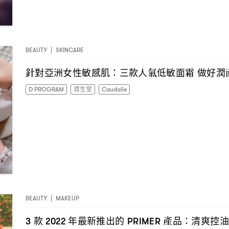
BEAUTY
|
SKINCARE
針對亞洲女性敏感肌
三款人氣低敏面霜
做好潤
：
D PROGRAM
資生堂
Caudalie
BEAUTY
|
MAKEUP
I have read the
privacy policy
and agree with it.
款
年最新推出的
產品
清爽控油
3
2022
PRIMER
：