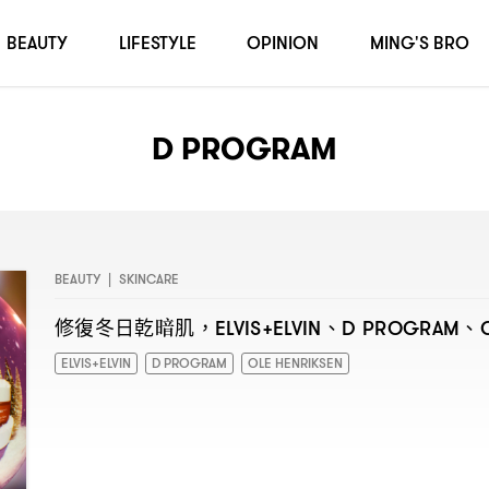
BEAUTY
LIFESTYLE
OPINION
MING'S BRO
D PROGRAM
BEAUTY
|
SKINCARE
修復冬日乾暗肌
、
、
，ELVIS+ELVIN
D PROGRAM
ELVIS+ELVIN
D PROGRAM
OLE HENRIKSEN