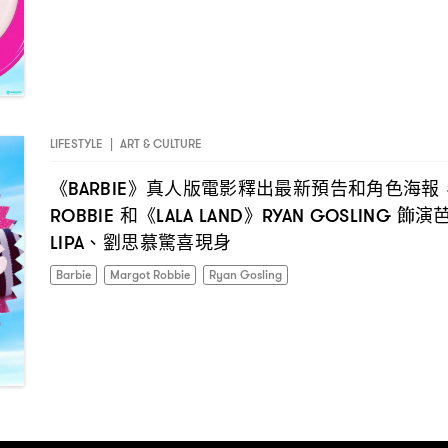
LIFESTYLE
|
ART & CULTURE
《
》真人版電影釋出最新預告和角色海報
BARBIE
和《
》
飾演
ROBBIE
LALA LAND
RYAN GOSLING
、劉思慕驚喜現身
LIPA
Barbie
Margot Robbie
Ryan Gosling
I have read the
privacy policy
and agree with it.