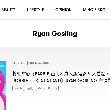
BEAUTY
LIFESTYLE
OPINION
MING'S BRO
Ryan Gosling
LIFESTYLE
|
ART & CULTURE
粉紅甜心《
芭比》真人版電影
大看點
BARBIE
4
，
、
《
》
主演
ROBBIE
LA LA LAND
RYAN GOSLING
Barbie
芭比
Margot Robbie