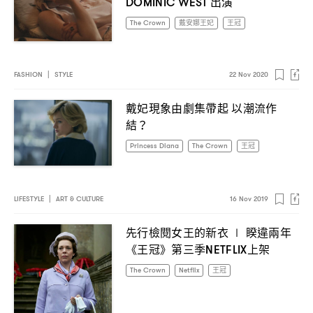
出演
DOMINIC WEST
The Crown
戴安娜王妃
王冠
FASHION
|
STYLE
22 Nov 2020
戴妃現象由劇集帶起
以潮流作
結
？
Princess Diana
The Crown
王冠
LIFESTYLE
|
ART & CULTURE
16 Nov 2019
先行檢閱女王的新衣
睽違兩年
∣
《王冠》第三季
上架
NETFLIX
The Crown
Netflix
王冠