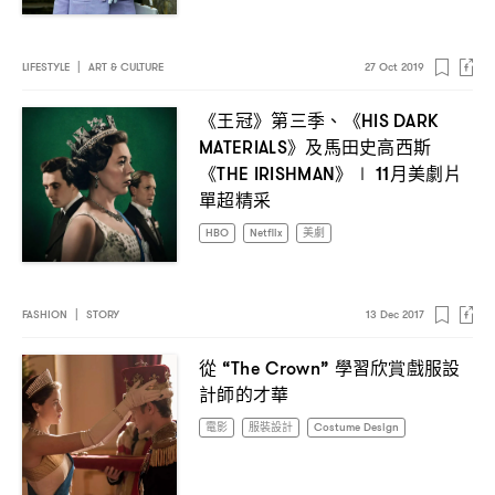
LIFESTYLE
|
ART & CULTURE
27 Oct 2019
《王冠》第三季、《
HIS DARK
》及馬田史高西斯
MATERIALS
《
》
月美劇片
THE IRISHMAN
∣ 11
單超精采
HBO
Netflix
美劇
FASHION
|
STORY
13 Dec 2017
從
學習欣賞戲服設
“The Crown”
計師的才華
電影
服裝設計
Costume Design