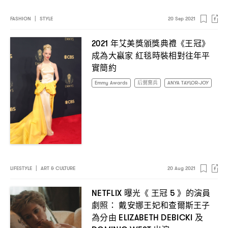
FASHION
|
STYLE
20 Sep 2021
年艾美獎頒獎典禮《王冠》
2021
成為大嬴家
紅毯時裝相對往年平
實簡約
Emmy Awards
后翼棄兵
ANYA TAYLOR-JOY
LIFESTYLE
|
ART & CULTURE
20 Aug 2021
曝光《
王冠
》的演員
NETFLIX
5
劇照
戴安娜王妃和查爾斯王子
：
為分由
及
ELIZABETH DEBICKI