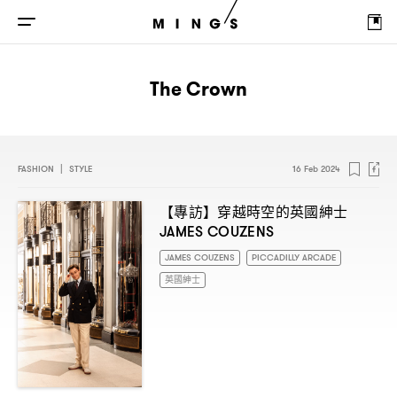
The Crown
FASHION
|
STYLE
16 Feb 2024
【專訪】穿越時空的英國紳士
JAMES COUZENS
JAMES COUZENS
PICCADILLY ARCADE
英國紳士