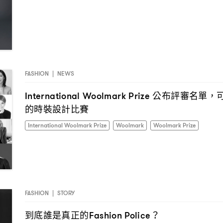
FASHION
|
NEWS
公布評審名單
International Woolmark Prize
，
的時裝設計比賽
International Woolmark Prize
Woolmark
Woolmark Prize
FASHION
|
STORY
到底誰是真正的
Fashion Police？