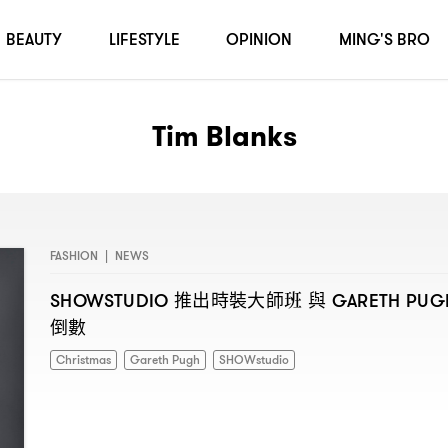
BEAUTY
LIFESTYLE
OPINION
MING'S BRO
Tim Blanks
FASHION
|
NEWS
推出時裝大師班
與
SHOWSTUDIO
GARETH PU
倒數
Christmas
Gareth Pugh
SHOWstudio