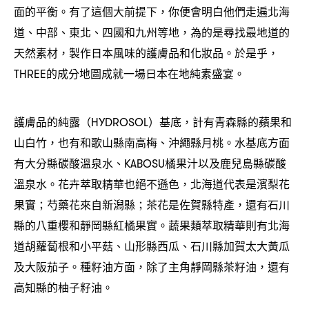
面的平衡。有了這個大前提下
你便會明白他們走遍北海
，
道、中部、東北、四國和九州等地
為的是尋找最地道的
，
天然素材
製作日本風味的護膚品和化妝品。於是乎
，
，
的成分地圖成就一場日本在地純素盛宴。
THREE
護膚品的純露
基底
計有青森縣的蘋果和
（HYDROSOL）
，
山白竹
也有和歌山縣南高梅、沖繩縣月桃。水基底方面
，
有大分縣碳酸溫泉水、
橘果汁以及鹿兒島縣碳酸
KABOSU
溫泉水。花卉萃取精華也絕不遜色
北海道代表是濱梨花
，
果實
芍藥花來自新潟縣
茶花是佐賀縣特產
還有石川
；
；
，
縣的八重櫻和靜岡縣紅橘果實。蔬果類萃取精華則有北海
道胡蘿蔔根和小平菇、山形縣西瓜、石川縣加賀太大黃瓜
及大阪茄子。種籽油方面
除了主角靜岡縣茶籽油
還有
，
，
高知縣的柚子籽油。