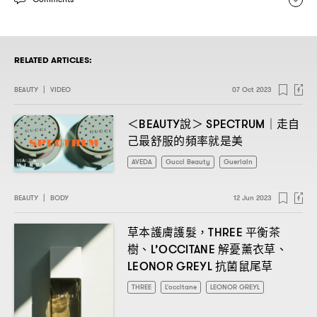
RELATED ARTICLES:
BEAUTY
|
VIDEO
07 Oct 2023
說
走自
＜BEAUTY
＞ SPECTRUM｜
己最舒服的頻率就是美
AVEDA
Gucci Beauty
Guerlain
BEAUTY
|
BODY
12 Jun 2023
草本護膚護髮
平衡茶
，THREE
樹、
解憂薰衣草、
L’OCCITANE
抗菌鼠尾草
LEONOR GREYL
THREE
L'occitane
LEONOR GREYL