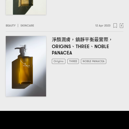
BEAUTY
|
SKINCARE
12 Apr 2023
淨顏潤膚
鎮靜平衡最實際
，
，
、
、
ORIGINS
THREE
NOBLE
PANACEA
Origins
THREE
NOBLE PANACEA