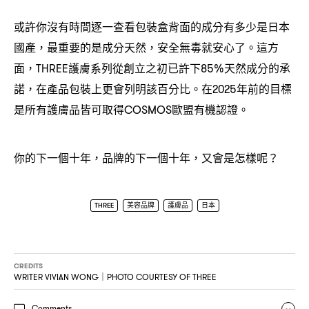
或許你沒有時間逐一查看包裝盒背面的成分有多少是日本
國產
最重要的是成分天然
安全無毒就安心了。這方
，
，
面
護膚系列從創立之初已許下
天然成分的承
，THREE
85%
諾
在產品包裝上更會列明該百分比。在
年前的目標
，
2025
是所有護膚品皆可取得
歐盟有機認證。
COSMOS
你的下一個十年
品牌的下一個十年
又會是怎樣呢
，
，
？
THREE
美容品牌
護膚品
日本
CREDITS
WRITER VIVIAN WONG｜PHOTO COURTESY OF THREE
Comments