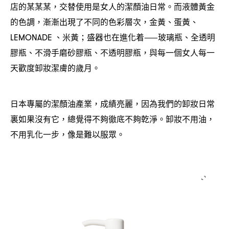
店的某某某
交替使用是女人的潔顏油日常。而液體黃金
，
的色調
漸漸出現了不同的色彩層次
金黃、蛋黃、
，
，
、米黃
盛器也在進化着
玻璃瓶、全透明
LEMONADE
；
⸺
膠瓶、不滑手磨砂膠瓶、不透明膠瓶
與每一個女人每一
，
天歡度卸妝潔膚的歲月。
日本專屬的潔顏油產業
成績亮麗
因為我們的卸妝日常
，
，
裏如果沒有它
總覺得不夠徹底不夠乾淨。卸妝不用油
，
，
不用乳化一步
像是難以服眾。
，