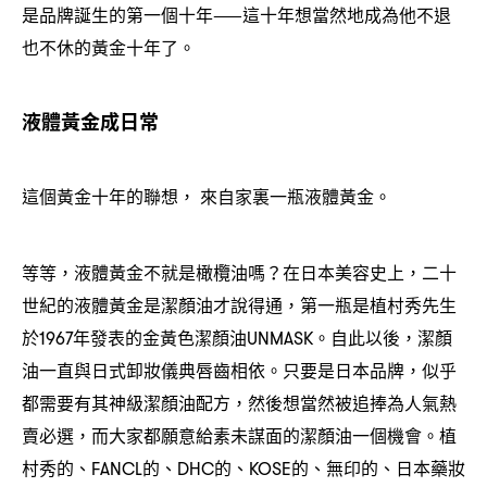
是品牌誕生的第一個十年
這十年想當然地成為他不退
⸺
也不休的黃金十年了。
液體黃金成日常
這個黃金十年的聯想
來自家裏一瓶液體黃金。
，
等等
液體黃金不就是橄欖油嗎
在日本美容史上
二十
，
？
，
世紀的液體黃金是潔顏油才說得通
第一瓶是植村秀先生
，
於
年發表的金黃色潔顏油
。自此以後
潔顏
1967
UNMASK
，
油一直與日式卸妝儀典唇齒相依。只要是日本品牌
似乎
，
都需要有其神級潔顏油配方
然後想當然被追捧為人氣熱
，
賣必選
而大家都願意給素未謀面的潔顏油一個機會。植
，
村秀的、
的、
的、
的、無印的、日本藥妝
FANCL
DHC
KOSE