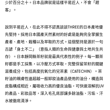
少於百分之十。日本品牌就是這樣平易近人
不會「趕
，
客」。
說到平易近人
在此不得不認真談談
的日本產地優
，
THREE
先堅持。採用日本國產天然素材的好處是能夠完全掌握生
產者、產地、栽種以及萃取的方式。這個堅持是源於一句
古諺「身土不二」
意指人類的生命與健康與土地共生共
（
存
。日本靜岡縣茶籽就是最具代表性的例子。每一顆茶
）
籽都是手工採集
以冷壓方式萃取
完整保留茶籽的關鍵
，
，
滋養成分
包括高度抗氧化的兒茶素
。茶
，
（CATECHIN）
籽油的親膚性遠超越一般卸妝油產品使用的油分
構造與
，
皮脂構成相近
屬吸收力高的優良油脂
可快速溶解抗
，
，
UV
的產品、彩妝品等
深入毛孔底部讓多餘油脂、污垢、汗
，
水被徹底清淨。