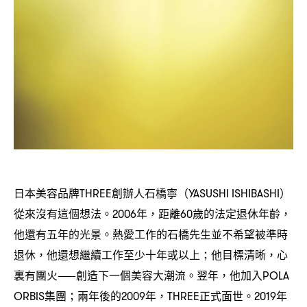
日本美容品牌
創辦人石橋寧
THREE
（YASUSHI ISHIBASHI）
從來沒有這個想法。
年
距離
歲的法定退休年齡
2006
，
60
，
他還有五年的光景。熱愛工作的石橋先生並不希望被準時
退休
他還想繼續工作至少十年或以上
他目標清晰
心
，
；
，
裏有團火
創造下一個美容大潮流。翌年
他加入
⸺
，
POLA
集團
兩年後的
年
正式面世。
年
ORBIS
；
2009
，THREE
2019