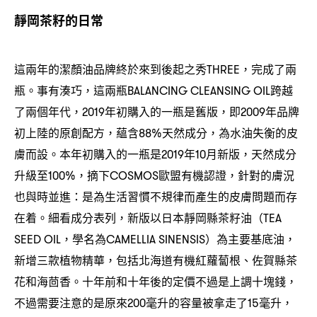
靜岡茶籽的日常
這兩年的潔顏油品牌終於來到後起之秀
完成了兩
THREE，
瓶。事有湊巧
這兩瓶
跨越
，
BALANCING CLEANSING OIL
了兩個年代
年初購入的一瓶是舊版
即
年品牌
，2019
，
2009
初上陸的原創配方
蘊含
天然成分
為水油失衡的皮
，
88%
，
膚而設。本年初購入的一瓶是
年
月新版
天然成分
2019
10
，
升級至
摘下
歐盟有機認證
針對的膚況
100%，
COSMOS
，
也與時並進
是為生活習慣不規律而產生的皮膚問題而存
：
在着。細看成分表列
新版以日本靜岡縣茶籽油
，
（TEA
學名為
為主要基底油
SEED OIL，
CAMELLIA SINENSIS）
，
新增三款植物精華
包括北海道有機紅蘿蔔根、佐賀縣茶
，
花和海茴香。十年前和十年後的定價不過是上調十塊錢
，
不過需要注意的是原來
毫升的容量被拿走了
毫升
200
15
，