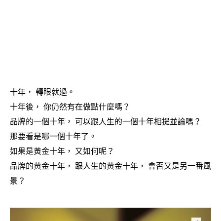
十年
轉眼就過。
，
十年後
你仍然有在做點什麼嗎
，
？
品牌的一個十年
可以跟人生的一個十年相提並論嗎
，
？
那要看是哪一個十年了。
如果是黃金十年
又如何呢
，
？
品牌的黃金十年
跟人生的黃金十年
會否又是另一番風
，
，
景
？