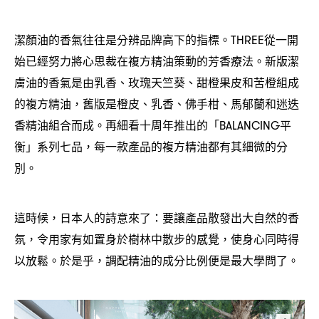
潔顏油的香氣往往是分辨品牌高下的指標。
從一開
THREE
始已經努力將心思裁在複方精油策動的芳香療法。新版潔
膚油的香氣是由乳香、玫瑰天竺葵、甜橙果皮和苦橙組成
的複方精油
舊版是橙皮、乳香、佛手柑、馬郁蘭和迷迭
，
香精油組合而成。再細看十周年推出的「
平
BALANCING
衡」系列七品
每一款產品的複方精油都有其細微的分
，
別。
這時候
日本人的詩意來了
要讓產品散發出大自然的香
，
：
氛
令用家有如置身於樹林中散步的感覺
使身心同時得
，
，
以放鬆。於是乎
調配精油的成分比例便是最大學問了。
，