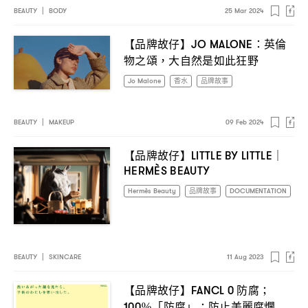
BEAUTY
|
BODY
25 Mar 2024
【品牌故仔】
英倫
JO MALONE：
物之頌
大自然是如此狂野
，
Jo Malone
香水
品牌故事
BEAUTY
|
MAKEUP
09 Feb 2024
【品牌故仔】
LITTLE BY LITTLE｜
HERMÈS BEAUTY
Hermès Beauty
品牌故事
DOCUMENTATION
BEAUTY
|
SKINCARE
11 Aug 2023
【品牌故仔】
防腐
FANCL 0
；
「防腐」
防止美麗腐爛
100％
；