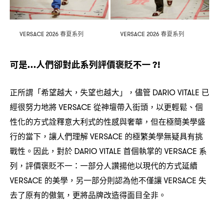
春夏系列
春夏系列
VERSACE 2026
VERSACE 2026
可是
人們卻對此系列評價褒貶不一
…
?!
正所謂「希望越大
失望也越大」
儘管
已
，
，
DARIO VITALE
經很努力地將
從神壇帶入街頭
以更輕鬆、個
VERSACE
，
性化的方式詮釋意大利式的性感與奢華
但在極簡美學盛
，
行的當下
讓人們理解
的極繁美學無疑具有挑
，
VERSACE
戰性。因此
對於
首個執掌的
系
，
DARIO VITALE
VERSACE
列
評價褒貶不一
一部分人讚揚他以現代的方式延續
，
：
的美學
另一部分則認為他不僅讓
失
VERSACE
，
VERSACE
去了原有的傲氣
更將品牌改造得面目全非。
，