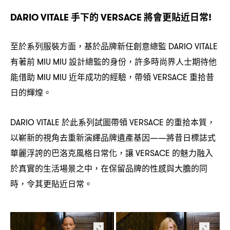
手下的
將會更貼近日常
DARIO VITALE
VERSACE
!
至於系列服裝方面
基於品牌新任創意總監
，
DARIO VITALE
有著前
設計總監的身份
許多時尚界人士期待他
MIU MIU
，
能借助
近年成功的經驗
帶領
重拾昔
MIU MIU
，
VERSACE
日的輝煌。
於此系列試圖帶領
的重拾本質
DARIO VITALE
VERSACE
，
以嶄新的視角去重新演繹品牌遺產基因
將昔日標誌式
——
華麗浮誇的巴洛克風格日常化
讓
的魅力融入
，
VERSACE
於真實的生活場景之中
在保留品牌的性感與大膽的同
，
時
令其更貼近日常。
，