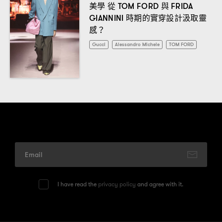
美學
從
與
TOM FORD
FRIDA
時期的實穿設計汲取靈
GIANNINI
感
？
Gucci
Alessandro Michele
TOM FORD
I have read the
privacy policy
and agree with it.