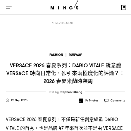
春夏系列
銳意讓
轉向日常化
卻引來
VERSACE 2026
：DARIO VITALE
VERSACE
，
ADVERTISEMENT
FASHION
|
RUNWAY
春夏系列
銳意讓
VERSACE 2026
：DARIO VITALE
轉向日常化
卻引來兩極度化的評論
VERSACE
，
？！
春夏米蘭時裝周
｜2026
Text by
Stephen Cheng
28 Sep 2025
14
Photos
Comments
春夏系列
不僅是新任創意總監
VERSACE 2026
，
DARIO
的首秀
也是品牌
年來首次並不是由
VITALE
，
47
VERSACE