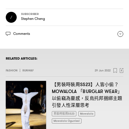
SUBSCRIBER
Stephen Cheng
Comments
RELATED ARTICLES:
FASHION
|
RUNWAY
29 Jun 2022
【男裝時裝周
】人皆小偷
SS23
？
「
」
MOWALOLA
BURGLAR WEAR
以偷竊為靈感
反烏托邦捆綁主題
，
引發人性深層思考
男裝時裝周SS23
Mowalola
Mowalola Ogunlesi