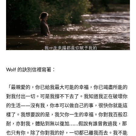
的訣別信裡寫著
Wolf
：
「最親愛的
你已給我最大可能的幸福
你已竭盡所能的
，
，
對我付出一切。可是我撐不下去了。我知道我正在破壞你
的生活
沒有我
你本可以做自己的事
很快你就能這
——
，
，
樣了。我想要說的是
我欠你一生的幸福。你對我百般忍
，
耐
亦對我
體貼到無以復加
假說有誰曾救過我
那
，
，
……
，
也只有你。除了你對我的好
一切都已離我而去。我不能
，