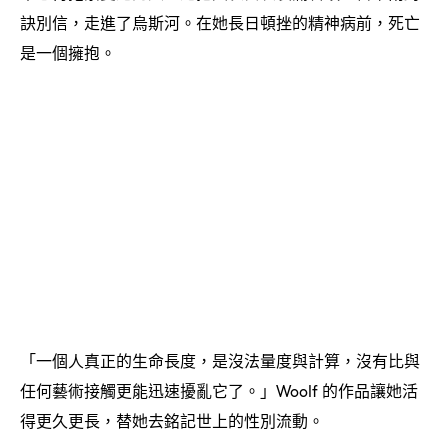
訣別信
走進了烏斯河。在她長日頓挫的精神病前
死亡
，
，
是一個擁抱。
「一個人真正的生命長度
是沒法量度與計算
沒有比與
，
，
任何藝術接觸更能迅速擾亂它了。」
的作品讓她活
Woolf
得更久更長
替她去銘記世上的性別流動。
，