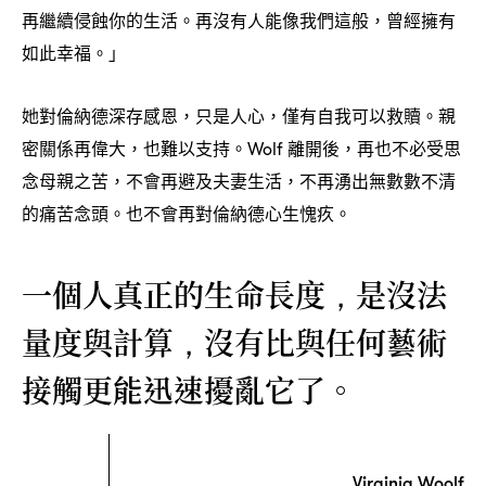
再繼續侵蝕你的生活。再沒有人能像我們這般
曾經擁有
，
如此幸福。」
她對倫納德深存感恩
只是人心
僅有自我可以救贖。親
，
，
密關係再偉大
也難以支持。
離開後
再也不必受思
，
Wolf
，
念母親之苦
不會再避及夫妻生活
不再湧出無數數不清
，
，
的痛苦念頭。也不會再對倫納德心生愧疚。
一個人真正的生命長度
是沒法
，
量度與計算
沒有比與任何藝術
，
接觸更能迅速擾亂它了。
Virginia Woolf