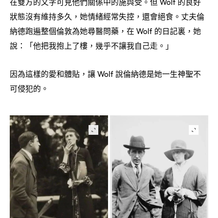
在雙方的文字可見他們關係中的施與受。但
的良好
Wolf
狀態沒有維持多久
她情緒經常失控
還會絕食。丈夫倫
，
，
納德跑遍整個倫敦為她尋醫問藥
在
的日記裏
她
，
Wolf
，
說
「他把我抱上了樓
幾乎不讓我自己走。」
：
，
因為這樣的愛和體貼
讓
說倫納德是她一生神聖不
，
Wolf
可侵犯的。