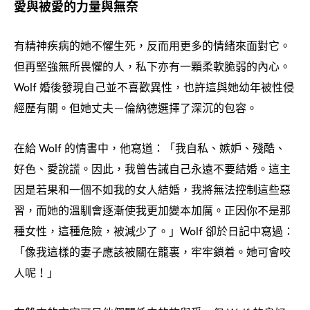
愛與被愛的力量與無奈
有精神疾病的她不懼生死
反而用更多的情緒來面對它。
，
但再堅強無所畏懼的人
私下亦有一顆柔軟脆弱的內心。
，
婚後發現自己並不喜歡異性
也許這與她幼年被性侵
Wolf
，
經歷有關。但她丈夫
倫納德選擇了深沉的包容。
－
在給
的情書中
他寫道
「我自私、嫉妒、殘酷、
Wolf
，
：
好色、愛說謊。因此
我曾告誡自己永遠不要結婚。這主
，
因是若果和一個不如我的女人結婚
我將無法控制這些惡
，
習
而她的溫馴會逐漸使我更加變本加厲。正因你不是那
，
種女性
這種危險
被減少了。」
卻於日記中寫過
，
，
Wolf
：
「像我這樣的妻子應該被關在籠裏
牢牢鎖着。她可會咬
，
人呢
」
！