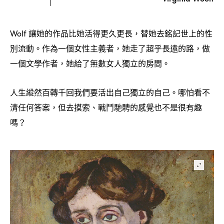
讓她的作品比她活得更久更長
替她去銘記世上的性
Wolf
，
別流動。作為一個女性主義者
她走了超乎長遠的路
做
，
，
一個文學作者
她給了無數女人獨立的房間。
，
人生縱然百轉千回我們要活出自己獨立的自己。哪怕看不
清任何答案
但去摸索、戰鬥馳騁的感覺也不是很有趣
，
嗎
？