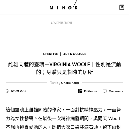
雌雄同體的靈魂
性別是流動的
身體只是暫時的居所
－Virginia Woolf｜
；
ADVERTISEMENT
LIFESTYLE
|
ART & CULTURE
雌雄同體的靈魂
性別是流動
－VIRGINIA WOOLF｜
的
身體只是暫時的居所
；
Text by
Cherie Kong
12 Oct 2018
13
Photos
Comments
這個靈魂上雌雄同體的作家
一面對抗精神壓力
一面努
，
，
力為女性發聲。在最後一次精神病發期間
吳爾芙
，
Woolf
不想再拖累愛她的人。她把大衣口袋裝滿石頭
留下兩封
，