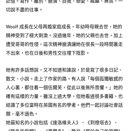
記憶。寫作、離別、崩潰、自我、戀愛、瘋癲、無畏
一
，
切說不盡的往事。
成長在父母再婚家庭成長
年幼時母親去世
她的
Woolf
，
，
精神受到了極大刺激。沒過幾年
她的父親也去世
加上
，
，
遭受哥哥的性侵
這次精神崩潰讓她在很長一段時間裏走
，
不出來
也在日後和男性交往埋下陰影。
，
她有許多話想說
又不知道和誰說
於是寫了很多日記、
，
，
散文、小說。走上了作家的路。有人說「每個孤獨敏感的
人心裏
都住着一個伍爾芙
從此以後無所畏懼。」她的
，
，
確有這樣的力量
雖沒上過大學
但她看過很多書籍
也
，
，
，
結識了多位當時在英國有名的學者。他們一起討論社會話
題
毫不遜色。
，
她最知名的小說包括《達洛維夫人》、《到燈塔去》、