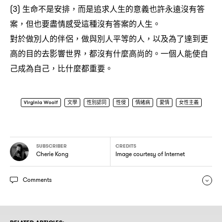
生命不是安排
而是追求人生的意義也許永遠沒有答
(3)
，
案
但也要盡情感受這種沒有答案的人生。
，
對於做別人的伴侶
做與別人平等的人
以及為了達到更
，
，
高的目的去影響世界
都沒有什麼高尚的。一個人能使自
，
己成為自己
比什麼都重要。
，
Virginia Woolf
文學
性別認同
性侵
情緒病
愛情
女性主義
SUBSCRIBER
CREDITS
Cherie Kong
Image courtesy of Internet
Comments