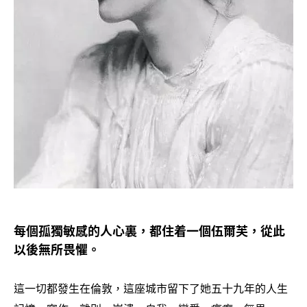
每個孤獨敏感的人心裏
都住着一個伍爾芙
從此
，
，
以後無所畏懼。
這一切都發生在倫敦
這座城市留下了她五十九年的人生
，