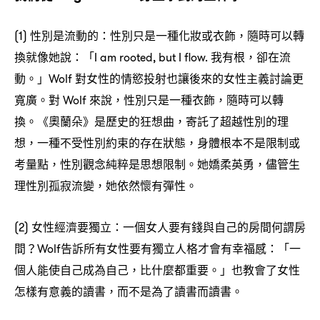
性別是流動的
性別只是一種化妝或衣飾
隨時可以轉
(1)
：
，
換就像她說
「
我有根
卻在流
：
I am rooted, but I flow.
，
動。」
對女性的情慾投射也讓後來的女性主義討論更
Wolf
寬廣。對
來說
性別只是一種衣飾
隨時可以轉
Wolf
，
，
換。《奧蘭朵》是歷史的狂想曲
寄託了超越性別的理
，
想
一種不受性別約束的存在狀態
身體根本不是限制或
，
，
考量點
性別觀念純粹是思想限制。她嬌柔英勇
儘管生
，
，
理性別孤寂流變
她依然懷有彈性。
，
女性經濟要獨立
一個女人要有錢與自己的房間何謂房
(2)
：
間
告訴所有女性要有獨立人格才會有幸福感
「一
？Wolf
：
個人能使自己成為自己
比什麼都重要。」也教會了女性
，
怎樣有意義的讀書
而不是為了讀書而讀書。
，