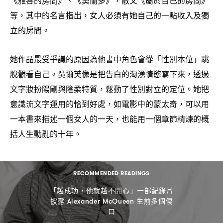
《雅各的房間》、《奧蘭多》
散文《屬於自己的房間》
，
等
其中的名言指出
女人必須有她自己的一點收入及獨
，
，
立的房間。
她作品最受爭議的原因為他書中角色會從「性別本位」跳
脫觀看自己。吳爾芙像是把告白的洶湧情慾寫下來
透過
，
文字妝扮陽剛與陰柔特質
鬆動了性別對立的定位。她把
，
意識流文字運用的恰到好處
如電影中的蒙太奇
可以用
，
，
一本書來描述一個女人的一天
也能用一個章節精煉的概
，
括人生動亂的十年。
RECOMMENDED READINGS
「越成功
他就越不開心」一部紀錄片
，
披露
生前多個傷
Alexander McQueen
口