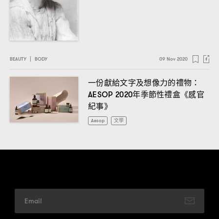
BEAUTY
|
BODY
09 Nov 2020
一份獻給文字及想像力的禮物
：
年季節性禮盒《感官
AESOP 2020
紀事》
Aesop
文學