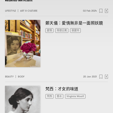
RELATED ARTICLES:
LIFESTYLE
|
ART & CULTURE
02 Feb 2024
鄭天儀
愛情無非是一面照妖鏡
：
愛情
常德公寓
張愛玲
BEAUTY
|
BODY
20 Jan 2021
梵西
才女的味道
：
梵西
香水
Virginia Woolf