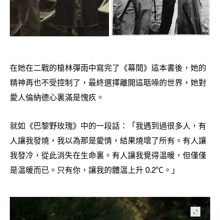
在她在二戰的槍林彈雨中寫完了《幕間》這本書後
她的
，
精神再也不受控制了
最終選擇離開這聒噪的世界
她對
，
，
愛人倫納德心裏滿是愧疚。
就如《巴黎野玫瑰》中的一段話
「我遇到過很多人
有
：
，
人讓我發燒
我以為那是愛情
結果燒壞了所有。有人讓
，
，
我發冷
從此消失在生命裏。有人讓我覺得温暖
但僅僅
，
，
是温暖而已。只有你
讓我的體温上升
。」
，
0.2℃