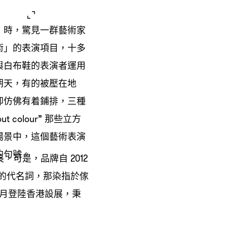
」時
驚見一群藝術家
，
術」的表演項目
十多
，
與白布鞋的表演者運用
朝天
有的被壓在地
，
卻仿佛有着鋪排
三種
，
那些立方
out colour”
場景中
這個藝術表演
，
的句號。
長
可是
品牌自
，
，
2012
的代名詞
那染指於傢
，
月登陸香港設展
秉
，