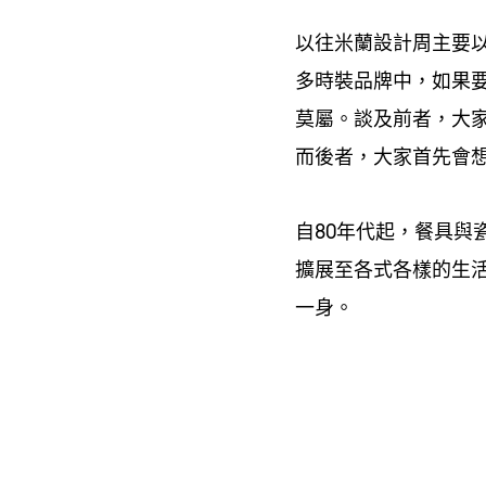
以往米蘭設計周主要
多時裝品牌中
如果
，
莫屬。談及前者
大
，
而後者
大家首先會
，
自
年代起
餐具與
80
，
擴展至各式各樣的生
一身。