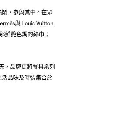
熱鬧
參與其中。在眾
，
與
ermès
Louis Vuitton
那鮮艷色調的絲巾
；
天
品牌更將餐具系列
，
生活品味及時裝集合於