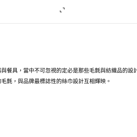
器與餐具
當中不可忽視的定必是那些毛氈與紡織品的設
，
的毛氈
與品牌最標誌性的絲巾設計互相輝映。
，