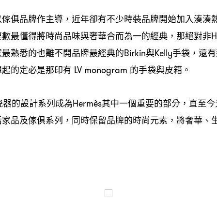
以傢俱品牌作主導
近年卻有不少時裝品牌開始加入湊湊
，
要數最懂得將時尚品味與奢華合而為一的經典
那絕對非
，
H
家最熟悉的也離不開品牌最經典的
與
手袋
還有
Birkin
Kelly
，
想起的定必是那印有
的手袋與皮箱。
LV monogram
瓷器的設計系列成為
其中一個重要的部分
直至今
Hermès
，
活家品及傢俱系列
同時保留品牌的時尚元素
將奢華、
，
，