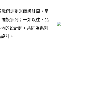
領我們走到米蘭設計周
呈
，
擺設系列
一如以往
品
s
；
，
各地的設計師
共同為系列
，
品設計。