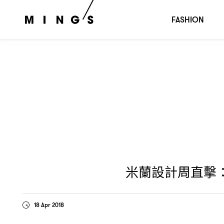
米蘭設計周直擊
與
以傢俱體現時
：Louis Vuitton
Hermès
FASHION
米蘭設計周直擊
：
18 Apr 2018