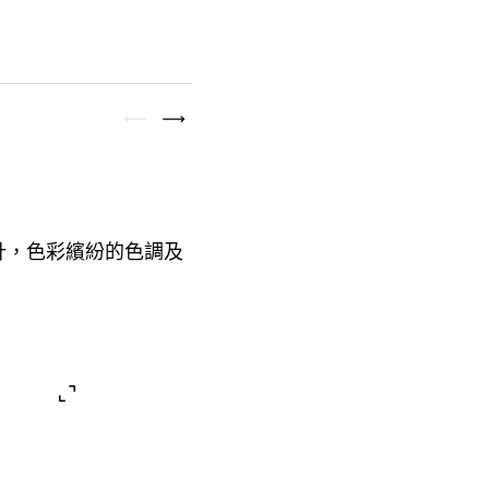
計
色彩繽紛的色調及
，