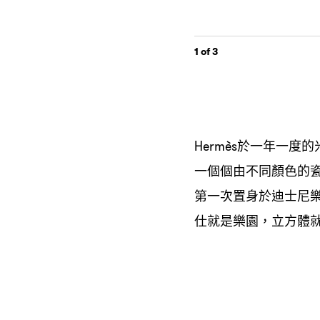
1
of 3
於一年一度的
Hermès
一個個由不同顏色的
第一次置身於迪士尼
仕就是樂園
立方體
，