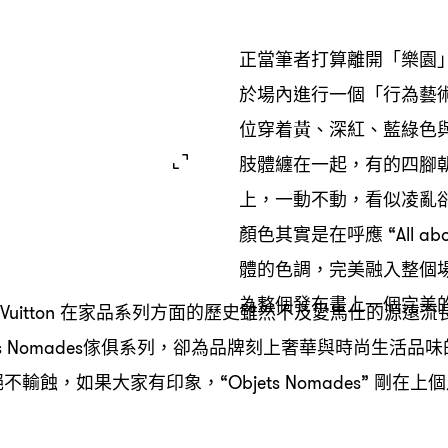
正當筆者打算離開「樂園
於場內進行一個「行為藝
位穿着黃、深紅、藍綠色
肢體纏在一起
有的四腳
，
上
一動不動
看似凌亂
，
，
顏色其實是在呼應
“All ab
體的色調
完美融入整個
，
為整個發布畫上一個完美
在家品系列方面的歷史雖然不及愛馬仕的源遠流
 Vuitton
傢俱系列
卻為品牌刻上奢華與時尚生活品味
s Nomades
，
絕不輸蝕
如果大家有印象
剛在上個
，
，“Objets Nomades”