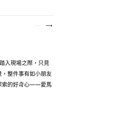
踏入現場之際
只見
，
覺
整件事有如小朋友
，
探索的好奇心
愛馬
——