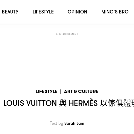
尚品味與奢華
BEAUTY
LIFESTYLE
OPINION
MING'S BRO
ADVERTISEMENT
LIFESTYLE
|
ART & CULTURE
與
以傢俱體
LOUIS VUITTON
HERMÈS
Text by
Sarah Lam