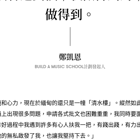
做得到。
鄭凱恩
計劃發起人
BUILD A MUSIC SCHOOL
錢和心力
現在於緬甸的還只是一幢「清水樓」。縱然如
，
通上出現很多問題
申請各式批文也困難重重
我同時要
，
，
幸好過程中我遇到許多有心人扶我一把
有錢出錢
有力
，
，
他的無私啟發了我
也讓我堅持下去。」
，