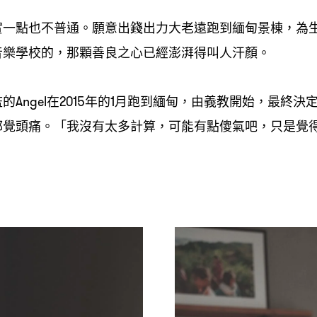
實一點也不普通。願意出錢出力大老遠跑到緬甸景棟
為
，
音樂學校的
那顆善良之心已經澎湃得叫人汗顏。
，
監的
在
年的
月跑到緬甸
由義教開始
最終決
Angel
2015
1
，
，
都覺頭痛。「我沒有太多計算
可能有點傻氣吧
只是覺
，
，