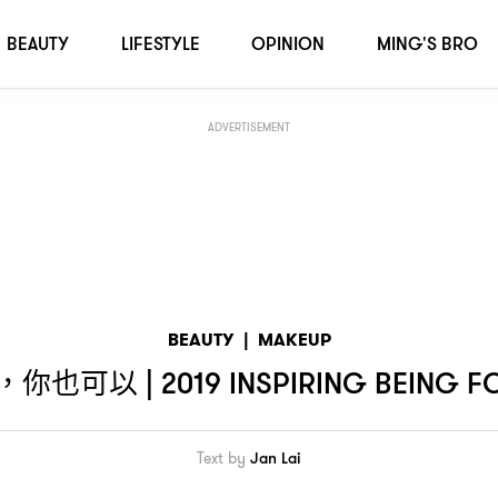
FOR PHILANTHROPY
BEAUTY
LIFESTYLE
OPINION
MING'S BRO
ADVERTISEMENT
BEAUTY
|
MAKEUP
你也可以
，
| 2019 INSPIRING BEING 
Text by
Jan Lai