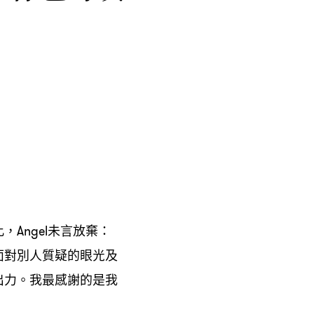
此
未言放棄
，Angel
：
面對別人質疑的眼光及
出力。我最感謝的是我