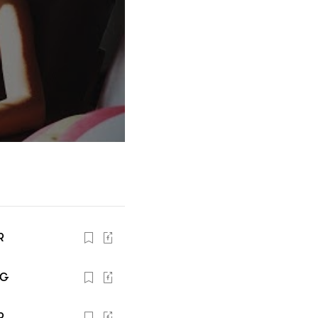
R
NG
R