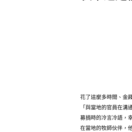
花了這麼多時間、金
「與當地的官員在溝
募捐時的冷言冷語
，
在當地的牧師伙伴
，