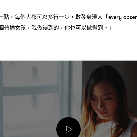
一點
每個人都可以多行一步
啟發身邊人「
，
，
every obser
個普通女孩
我做得到的
你也可以做得到。」
，
，