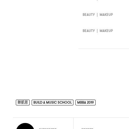
BEAUTY
|
MAKEUP
BEAUTY
|
MAKEUP
鄭凱恩
BUILD A MUSIC SCHOOL
MBBA 2019