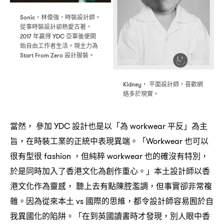
林偉強
時裝設計師。
Sonic，
，
從事時裝設計卻熱愛古著
，
年贏得
亞軍後便開
2017
YDC
始自由工作者生活。現主力為
設計服裝。
Start From Zero
平面設計師
喜歡網
Kidney，
，
絡多於現實。
當然
參加
設計也是以「為
平反」為主
，
YDC
workwear
旨
在時裝工業的正統中表現異端。「
也可以
，
Workwear
很有型很
但純粹
也的確沒有特別
fashion ，
workwear
，
於是同時加入了香港文化為創作重心。」本土設計師以香
港文化作為靈感
聽上去有點陳腔濫調
但事實卻非常複
，
，
雜。因為從來本土
國際的思維
都令設計師容易囿於自
vs
，
我異國化的陷阱。「在到英國讀書時才發現
別人眼中香
，