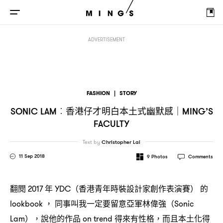
香港仔才明白本土式幽默感
Sonic Lam︰
｜MING’S Faculty
ADVERTISEMENT
FASHION
|
STORY
香港仔才明白本土式幽默感
SONIC LAM︰
｜MING’S
FACULTY
Text by
Christopher Lai
11 Sep 2018
9
Photos
Comments
翻閱
年
香港青年時裝設計家創作表演賽
的
2017
YDC（
）
同事叫我一定要留意亞軍林偉強
lookbook ，
（Sonic
說他的作品
得來有性格
而且本土化得
Lam），
on trend
，