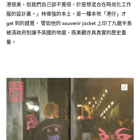
港很美
但我們自己卻不覺得
於是想混合在時尚化工作
，
，
服的設計裏。」林偉強的本土
是一種本地「港仔」才
，
到的感覺
譬如他的
上印了九龍半島
get
，
souvenir jacket
被清政府割讓予英國的地圖
既美觀亦具真實的歷史重
，
量。