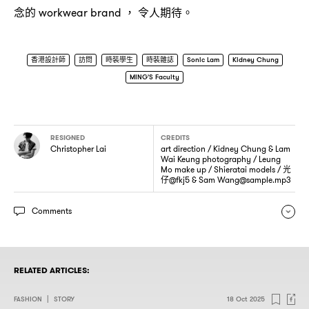
念的
令人期待。
workwear brand ，
香港設計師
訪問
時裝學生
時裝雜誌
Sonic Lam
Kidney Chung
MING'S Faculty
RESIGNED
CREDITS
Christopher Lai
art direction / Kidney Chung & Lam
Wai Keung photography / Leung
Mo make up / Shieratai models / 光
仔@fkj5 & Sam
Wang@sample.mp3
Comments
RELATED ARTICLES:
FASHION
|
STORY
18 Oct 2025