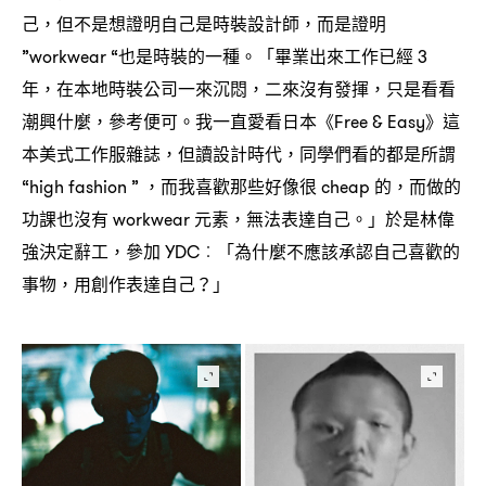
己
但不是想證明自己是時裝設計師
而是證明
，
，
也是時裝的一種。「畢業出來工作已經
”workwear “
3
年
在本地時裝公司一來沉悶
二來沒有發揮
只是看看
，
，
，
潮興什麼
參考便可。我一直愛看日本《
》這
，
Free & Easy
本美式工作服雜誌
但讀設計時代
同學們看的都是所謂
，
，
而我喜歡那些好像很
的
而做的
“high fashion ” ，
cheap
，
功課也沒有
元素
無法表達自己。」於是林偉
workwear
，
強決定辭工
參加
「為什麼不應該承認自己喜歡的
，
YDC︰
事物
用創作表達自己
」
，
？