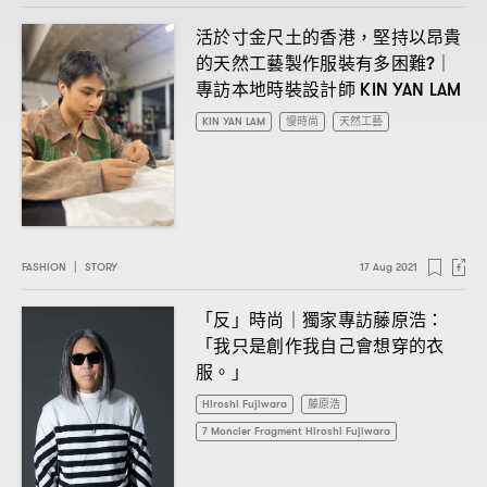
活於寸金尺土的香港
堅持以昂貴
，
的天然工藝製作服裝有多困難
?｜
專訪本地時裝設計師
KIN YAN LAM
KIN YAN LAM
慢時尚
天然工藝
FASHION
|
STORY
17 Aug 2021
「反」時尚
獨家專訪藤原浩
｜
：
「我只是創作我自己會想穿的衣
服。」
Hiroshi Fujiwara
藤原浩
7 Moncler Fragment Hiroshi Fujiwara