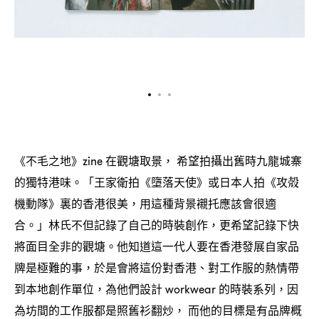
《不毛之地》
在觀塘取景
希望拍攝出舊時九龍城寨
zine
，
的獨特港味。「王家衛拍《墮落天使》或日本人拍《攻殻
機動隊》裏的香港很美
用這種背景襯托應該會很適
，
合。」林氏不但記錄了自己的時裝創作
更希望記錄下快
，
將面目全非的觀塘。他知道這一代人要在香港發展自家品
牌是極難的事
於是會將這份對香港、對工作服的熱情帶
，
到本地創作單位
為他們設計
的時裝系列
因
，
workwear
，
為坊間的工作服都是照舊衫翻炒
而他的目標是有品牌概
，