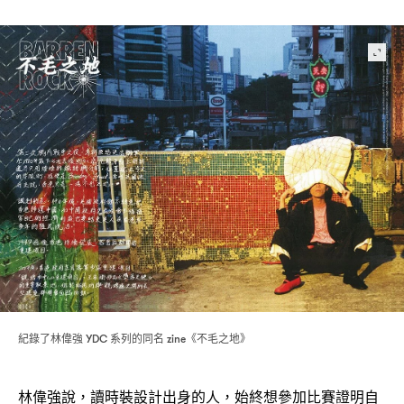
紀錄了林偉強
系列的同名
《不毛之地》
YDC
zine
林偉強說
讀時裝設計出身的人
始終想參加比賽證明自
，
，