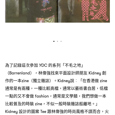
為了記錄這次參加
的系列「不毛之地」
YDC
林偉強找來平面設計師朋友
創
（Barrenland），
Kidney
作的一本
獨立雜誌
。
說
「在香港做
zine（
）
Kidney
︰
zine
通常是有兩種
一種比較高檔
通常以藝術書自居
低檔
，
，
，
一點的又不會做
通常是文學類
我們想做一本
fashion，
，
比較普及的時裝
不似一般時裝雜誌般離地。」
zine，
設計的圖案
跟林偉強的時尚風格不謀而合
火
Kidney
Tee
，