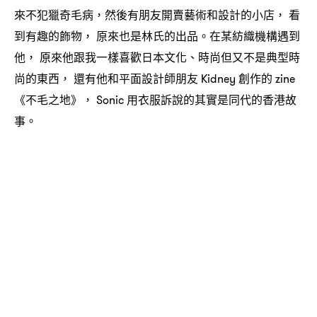
來不犯獵奇毛病
然後有朋友開賣藝術和設計的小店
看
，
，
到有趣的飾物
原來也是林氏的出品。在某紡織機構遇到
，
他
原來他跟我一樣喜歡日本文化、時尚但又不是典型時
，
尚的東西
還有他和平面設計師朋友
創作的
，
Kidney
zine
《不毛之地》
用衣服訴說的其實是同代的香港故
， Sonic
事。