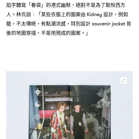
焰字體寫「春袋」的港式幽默
絕對不是為了取悅西方
，
人。林氏說
「某些衣服上的圖案由
設計
例如
︰
Kidney
，
龍
不太傳統
有點潮流感
特別設計
背
，
，
，
souvenir jacket
後的地圖穿插
不是用現成的圖案。」
，