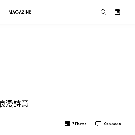
MAGAZINE
浪漫詩意
7
Photos
Comments