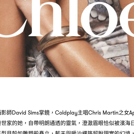
攝影師
掌鏡
主唱
之女
David Sims
，Coldplay
Chris Martin
A
樂世家的她
自帶明朗通透的靈氣
澄澈眉眼恰似被濱海
，
，
巨型貝殼如雕塑般矗立
藍天與暖沙構築超脫現實的幻境
，