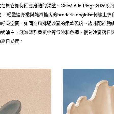
往在於它如何回應身體的渴望。
系
Chloé à la Plage 2026
致
。輕盈連身裙與隨風搖曳的
刺繡上衣
broderie anglaise
的呼吸空間
如同海風拂過沙灘的柔軟弧度。趣味配飾點
，
的奶油白、淺海藍及香檳金等低飽和色調
復刻沙灘落日
，
的夏日態度。