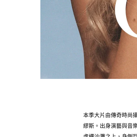
本季大片由傳奇時尚
繆斯。出身演藝與音
虛構沙灘之上
身側
，