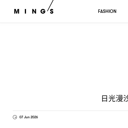
日光漫沙灘
攜
演繹仲夏浪漫詩意
，Chloé
Apple Martin
FASHION
日光漫
07 Jun 2026