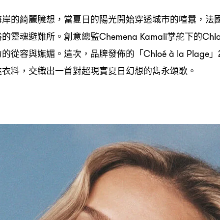
海岸的綺麗臆想
當夏日的陽光開始穿透城市的喧囂
法
，
，
俗的靈魂避難所。創意總監
掌舵下的
Chemena Kamali
Chl
力的從容與嫵媚。這次
品牌發佈的「
」
，
Chloé à la Plage
進衣料
交織出一首對超現實夏日幻想的雋永頌歌。
，