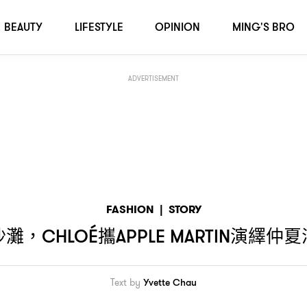
BEAUTY
LIFESTYLE
OPINION
MING'S BRO
ADVERTISEMENT
FASHION
|
STORY
沙灘
攜
演繹仲夏
，CHLOÉ
APPLE MARTIN
Text by
Yvette Chau