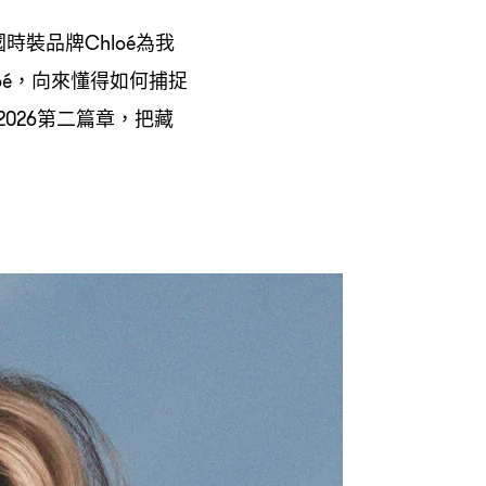
國時裝品牌
為我
Chloé
向來懂得如何捕捉
oé，
第二篇章
把藏
2026
，