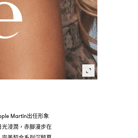
出任形象
pple Martin
日光浸潤
赤腳漫步在
，
完美契合系列沉醉夏
，