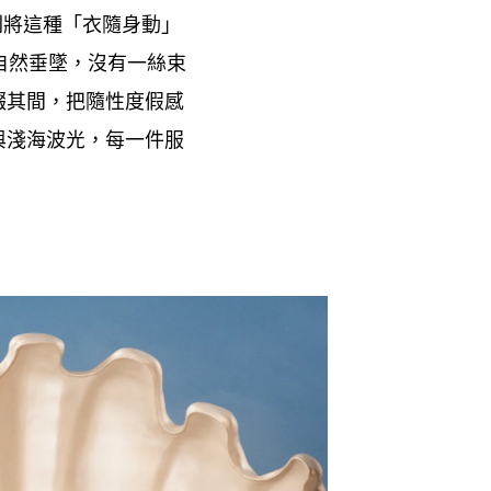
列將這種「衣隨身動」
自然垂墜
沒有一絲束
，
綴其間
把隨性度假感
，
與淺海波光
每一件服
，