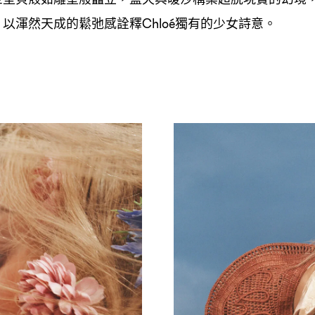
以渾然天成的鬆弛感詮釋
獨有的少女詩意。
，
Chloé