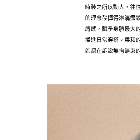
時裝之所以動人
往
，
的理念發揮得淋漓盡
縛感
賦予身體最大
，
揉進日常穿搭。柔和
飾都在訴說無拘無束