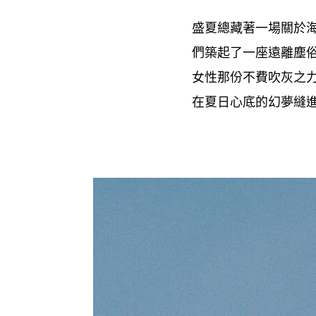
盛夏總藏著一場關於
們築起了一座遠離塵
女性那份不費吹灰之
在夏日心底的幻夢縫