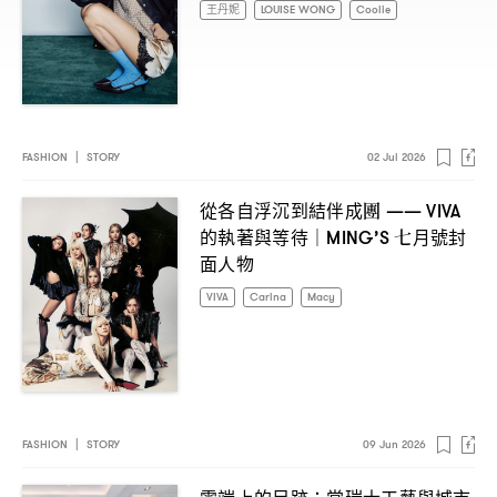
王丹妮
LOUISE WONG
Coolie
FASHION
|
STORY
02 Jul 2026
從各自浮沉到結伴成團
—— VIVA
的執著與等待
七月號封
｜MING’S
面人物
VIVA
Carina
Macy
FASHION
|
STORY
09 Jun 2026