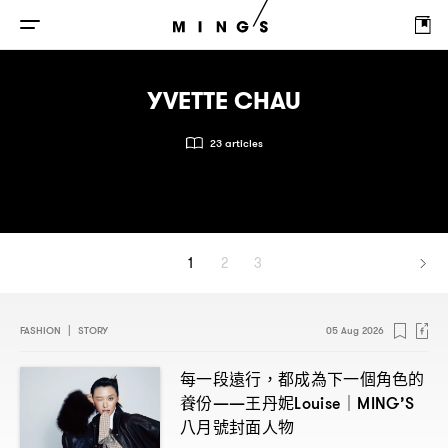
YVETTE CHAU
23 articles
1
2
3
FASHION
|
STORY
05 Aug 2026
每一段遠行
都成為下一個角色的
，
養份
王丹妮
——
Louise｜MING’S
八月號封面人物