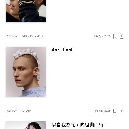
FASHION
|
PHOTOGRAPHY
04 Apr 2026
April Fool
FASHION
|
STORY
01 Apr 2026
以自我為底
向經典而行
，
：