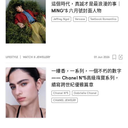
這個時代
真誠才是最浪漫的事
，
｜
六月號封面人物
MING’S
Jeffrey Ngai
Versace
Textbook Romantics
LIFESTYLE
|
WATCH & JEWELLERY
01 Jun 2026
一縷香
一系列
一個不朽的數字
，
，
高級珠寶系列
—— Chanel N°5
，
續寫跨世紀優雅篇章
Chanel N°5
Gabrielle Chanel
CHANEL JEWELRY