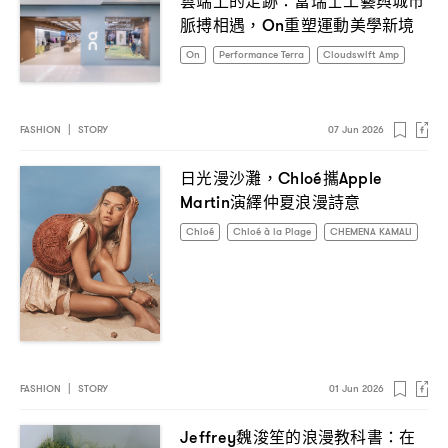
雲端上的足跡
當瑞士工藝與城市
：
脈搏相遇
重塑運動美學新境
，On
On
Performance Terra
Cloudswift Amp
FASHION
|
STORY
07 Jun 2026
日光漫沙灘
攜
，Chloé
Apple
演繹仲夏浪漫詩意
Martin
Chloé
Chloé à la Plage
CHEMENA KAMALI
FASHION
|
STORY
01 Jun 2026
魏浚笙的浪漫教科書
在
Jeffrey
：