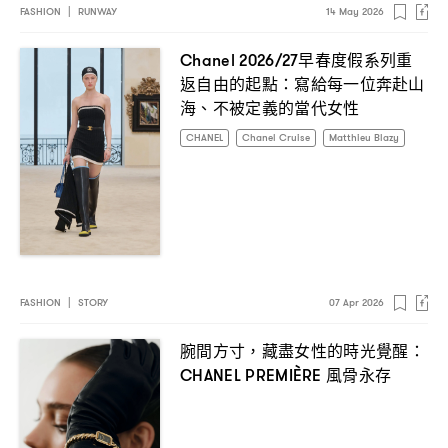
FASHION
|
RUNWAY
14 May 2026
早春度假系列重
Chanel 2026/27
返自由的起點
寫給每一位奔赴山
：
海、不被定義的當代女性
CHANEL
Chanel Cruise
Matthieu Blazy
FASHION
|
STORY
07 Apr 2026
腕間方寸
藏盡女性的時光覺醒
，
：
風骨永存
CHANEL PREMIÈRE