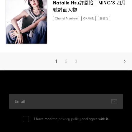
許恩怡
四月
Natalie Hsu
｜MING’S
號封面人物
Chanel Premiere
CHANEL
許恩怡
1
2
3
I have read the
privacy policy
and agree with it.