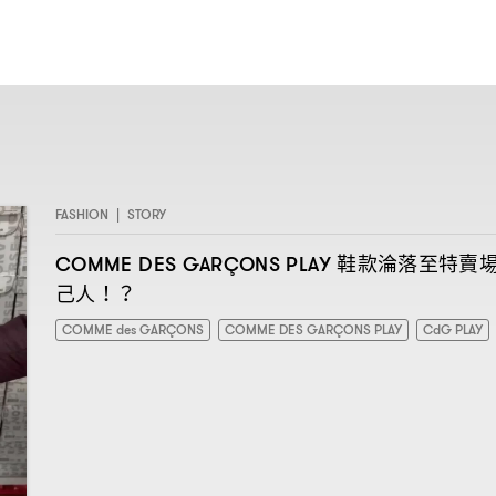
FASHION
|
STORY
鞋款淪落至特賣
COMME DES GARÇONS PLAY
己人
！？
COMME des GARÇONS
COMME DES GARÇONS PLAY
CdG PLAY