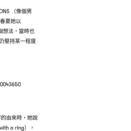
ONS （像個男
年春夏她以
我這個想法，當時也
仍堅持某一程度
牌名字的由來時，她說
a ring），