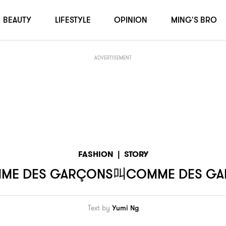
BEAUTY
LIFESTYLE
OPINION
MING'S BRO
ADVERTISEMENT
FASHION
|
STORY
叫
ME DES GARÇONS
COMME DES G
Text by
Yumi Ng