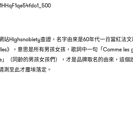
Highsnobiety查證，名字由來是60年代一首當紅法文歌《T
es filles》，意思是所有男孩女孩，歌詞中一句「Comme les garç
 mon âge」（同齡的男孩女孩們），才是品牌取名的由來，
猜測至此才塵埃落定。