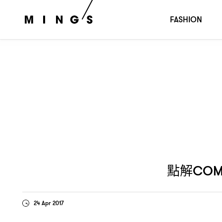
點解
叫
COMME des GARÇONS
COMME des GARÇONS？
FASHION
點解
COM
24 Apr 2017