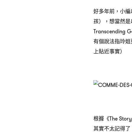
好多年前，小編以
孩），想當然是
Transcend
有個說法指玲姐
上貼近事實）
根據《The St
其實不太記得了，