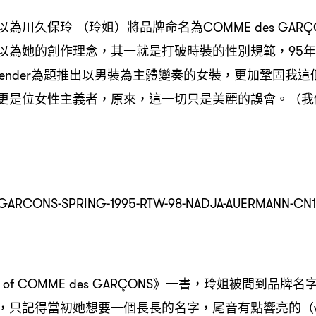
為川久保玲 （玲姐）將品牌命名為COMME des GARÇ
以為她的創作理念，其一就是打破時裝的性別規範，95
ing Gender為題推出以男裝為主體變奏的女裝，更加鞏固
更是位女性主義者，原來，這一切只是美麗的誤會。（我
ory of COMME des GARÇONS》一書，玲姐被問到品
只記得當初她想要一個長長的名字，尾音有點響亮的（with 