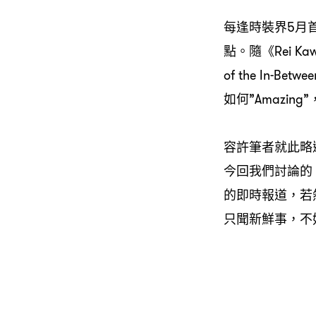
每逢時裝界5月
點。隨《Rei Kawak
of the In
如何”Amazin
容許筆者就此略
今回我們討論的，
的即時報道，若然
只聞新鮮事，不