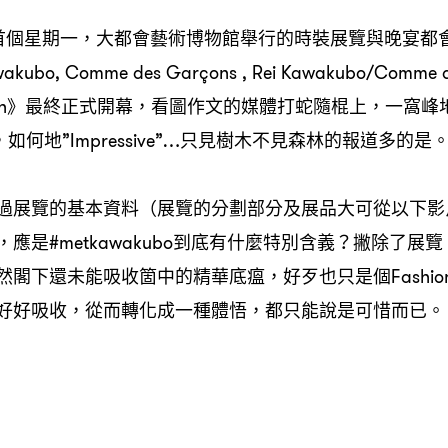
首個星期一，大都會藝術博物館舉行的時裝展覽與晚宴都
ubo, Comme des Garçons , Rei Kawakubo/Comme de
-Between》最終正式開幕，看圖作文的媒體打蛇隨棍上，一
g”，如何地”Impressive”…只見樹木不見森林的報道多的是
過展覽的基本資料（展覽的分劃部分及展品大可從以下影
應是#metkawakubo到底有什麼特別含義？撇除了展
閣下還未能吸收箇中的精華底瘟，好歹也只是個Fashion V
好好吸收，從而轉化成一種體悟，都只能說是可惜而已。