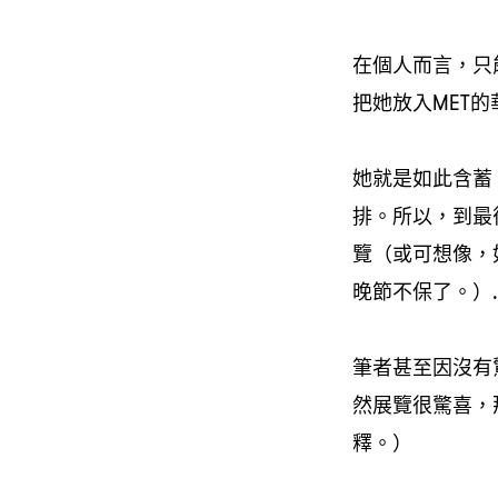
在個人而言，只能
把她放入MET
她就是如此含蓄，
排。所以，到最後還
覽（或可想像，
晚節不保了。）
筆者甚至因沒有
然展覽很驚喜，
釋。）