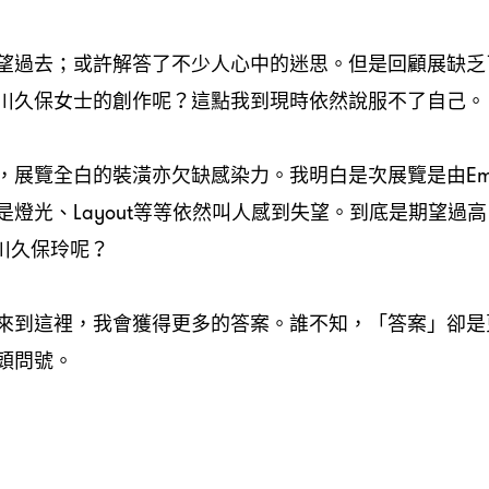
望過去
；或許解答了不少人心中的迷思。但是回顧展缺乏
川久保女士的創作呢？這點我到現時依然說服不了自己。
展覽全白的裝潢亦欠缺感染力。我明白是次展覽是由Emptin
燈光、Layout等等依然叫人感到失望。到底是期望過高？
了川久保玲呢？
來到這裡，我會獲得更多的答案。誰不知，「答案」卻是
頭問號。