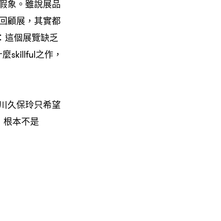
假象。雖說展品
回顧展，其實都
說：這個展覽缺乏
illful之作，
川久保玲只希望
」根本不是