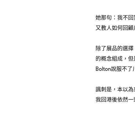
她那句：
我不回
又教人如何回顧
除了展品的選擇，
的概念組成，但是
Bolton說服不
諷刺是，本以為
我回港後依然一