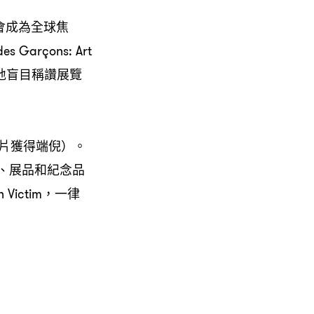
會成為全球焦
s Garçons: Art
窩峰地盲目稱讚展覽
。
片獲得端倪）。
覽、展品和紀念品
ictim，一律