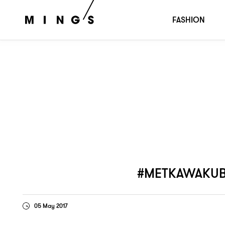
獨家展後報告
這是一場反對時裝人自我
#metkawakubo
：
FASHION
#METKAWAKU
05 May 2017