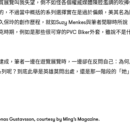
賞展覽叫我失望，倒不如怪各個權威媒體陳腔濫調的吹捧
的，不過當中概括的系列選擇實在是過於偏頗，美其名為
保玲的創作歷程，就如Suzy Menkes與筆者閒聊時所
期，例如是那些很可穿的PVC Biker外套，雖說不是什麼sk
建成，筆者一邊在遊覽展覽時，一邊卻在反問自己：為何
系列呢？到底此舉是英雄莫問出處，還是那一階段的「她
nas Gustavsson, courtesy by Ming’s Magazine.