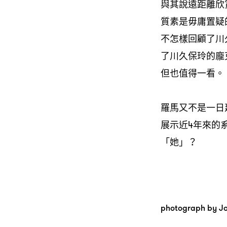
與其說遠距離欣
質素是毋庸置疑
不怎樣回顧了川久
了川久保玲的龐克時
但也值得一看。
羅馬又不是一日
展示近4年來的
「她」？
photograph by Jo