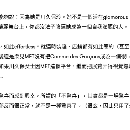
夠說：因為她是川久保玲。她不是一個活在glamorous
的華麗舞台上，你都沒法子強逼她成為一個自我澎脹的人。
如此effortless。就連時裝騷、店鋪都有如此簡約（甚
是樂見MET沒有把Comme des Garçons成為一個很Lo
如果川久保女士因MET這個平台，繼而把展覽弄得視覺爆
…
驚喜而感到興幸。所謂的「不驚喜」，其實都是一場驚喜
那反而很正常，就不是一種驚喜了。（很玄，因此只用了