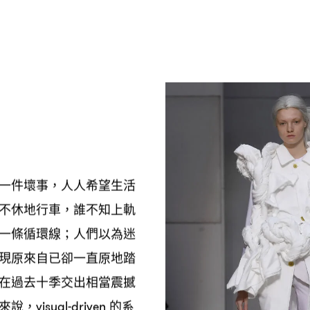
一件壞事
人人希望生活
，
不休地行車
誰不知上軌
，
一條循環線
人們以為迷
；
現原來自已卻一直原地踏
在過去十季交出相當震撼
來說
的系
，visual-driven