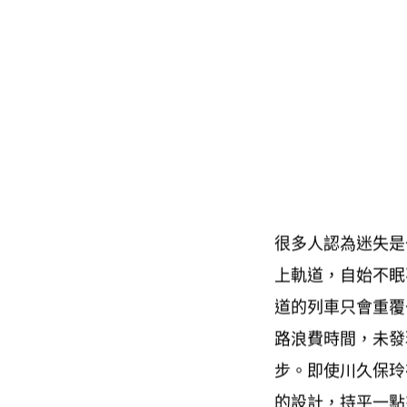
很多人認為迷失是
上軌道
自始不眠
，
道的列車只會重覆
路浪費時間
未發
，
步。即使川久保玲
的設計
持平一點
，