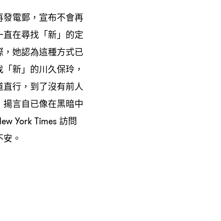
再發電郵
宣布不會再
，
一直在尋找「新」的定
際
她認為這種方式已
，
找「新」的川久保玲
，
道直行
到了沒有前人
，
揚言自已像在黑暗中
，
訪問
ew York Times
不安。