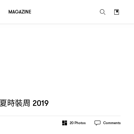
MAGAZINE
夏時裝周
2019
20
Photos
Comments