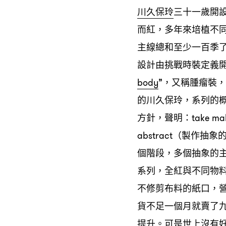
川久保玲
三十一歲開
而紅
多年來培植不
，
主線總和至少一百季
設計由挑戰時裝定義
又稱腫瘤裝
body
”，
，
的川久保玲
系列的
，
方針
聲明
，
：take maki
製作抽象
abstract（
個階段
多個抽象的
，
系列
全紅與不同物
，
不修剪布料的紙口
，
貨不足一個月就賣了
提升。可是世上沒有