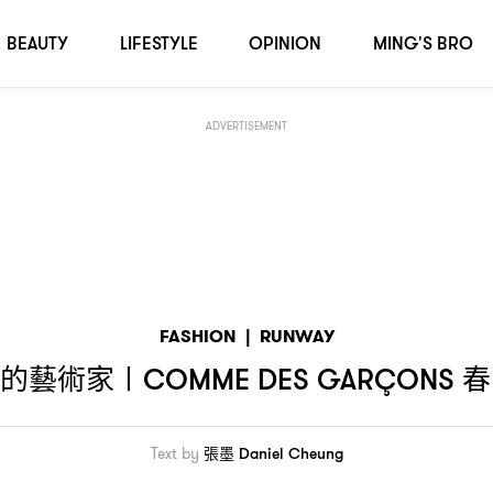
周
2019
BEAUTY
LIFESTYLE
OPINION
MING'S BRO
ADVERTISEMENT
FASHION
|
RUNWAY
的藝術家〡
春
COMME DES GARÇONS
Text by
張墨 Daniel Cheung