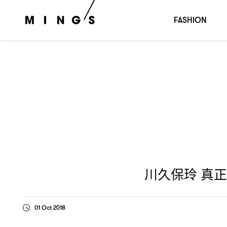
川久保玲
真正的藝術家〡
春夏時裝
Comme des Garçons
FASHION
川久保玲
真正
01 Oct 2018