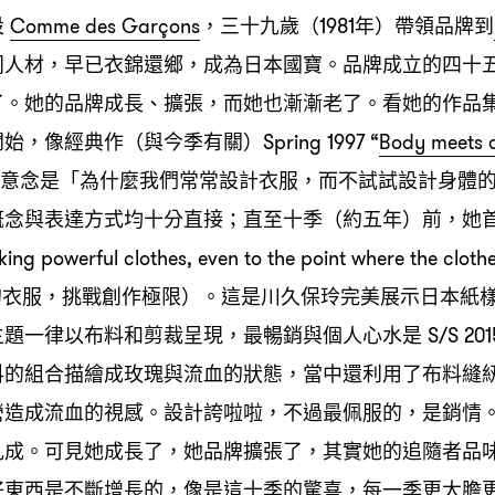
設
三十九歲
年
帶領品牌到
Comme des Garçons
，
（1981
）
同人材
早已衣錦還鄉
成為日本國寶。品牌成立的四十
，
，
了。她的品牌成長、擴張
而她也漸漸老了。看她的作品
，
開始
像經典作
與今季有關
，
（
）Spring 1997 “
Body meets d
意念是「為什麼我們常常設計衣服
而不試試設計身體
，
概念與表達方式均十分直接
直至十季
約五年
前
她
；
（
）
，
ng powerful clothes, even to the point where the clot
的衣服
挑戰創作極限
。這是川久保玲完美展示日本紙
，
）
主題一律以布料和剪裁呈現
最暢銷與個人心水是
，
S/S 20
料的組合描繪成玫瑰與流血的狀態
當中還利用了布料縫
，
營造成流血的視感。設計誇啦啦
不過最佩服的
是銷情
，
，
九成。可見她成長了
她品牌擴張了
其實她的追隨者品
，
，
好東西是不斷增長的
像是這十季的驚喜
每一季更大膽
，
，