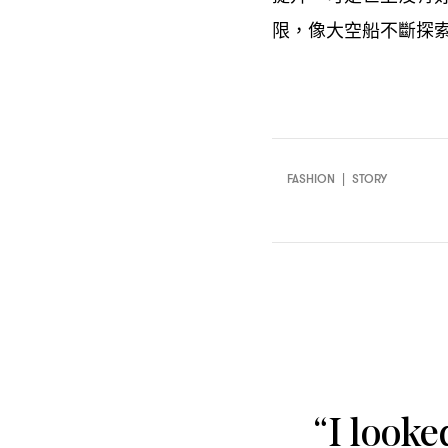
限
像大空船不斷探
，
FASHION
|
STORY
“I looke