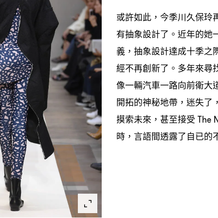
或許如此
今季川久保玲
，
有抽象設計了。近年的她
義
抽象設計達成十季之
，
經不再創新了。多年來尋
像一輛汽車一路向前衛大
開拓的神秘地帶
迷失了
，
摸索未來
甚至接受
，
The N
時
言語間透露了自已的
，