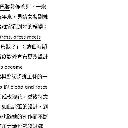
巴黎
發佈系列
一炮
，
五年來
男裝女裝副線
，
集就會看到她的轉變
：
ress, dress meets
的形狀
」
這個時期
？
；
首度對外宣布更改設計
hes become
樣與縫紉超班工藝的一
的
15
blood and roses
紉成玫瑰花
然後特意
，
。如此誇張的設計
到
，
味也隨她的創作而不斷
更用力地挑戰設計極