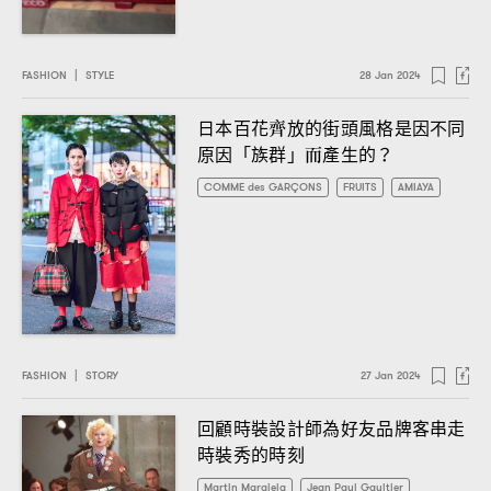
FASHION
|
STYLE
28 Jan 2024
日本百花齊放的街頭風格是因不同
原因「族群」而產生的
？
COMME des GARÇONS
FRUITS
AMIAYA
FASHION
|
STORY
27 Jan 2024
回顧時裝設計師為好友品牌客串走
時裝秀的時刻
Martin Margiela
Jean Paul Gaultier