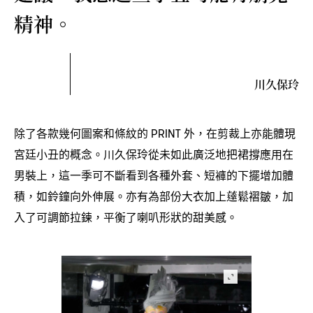
精神。
川久保玲
除了各款幾何圖案和條紋的
外
在剪裁上亦能體現
PRINT
，
宮廷小丑的概念。川久保玲從未如此廣泛地把裙撐應用在
男裝上
這一季可不斷看到各種外套、短褲的下擺增加體
，
積
如鈴鐘向外伸展。亦有為部份大衣加上薘鬆褶皺
加
，
，
入了可調節拉鍊
平衡了喇叭形狀的甜美感。
，