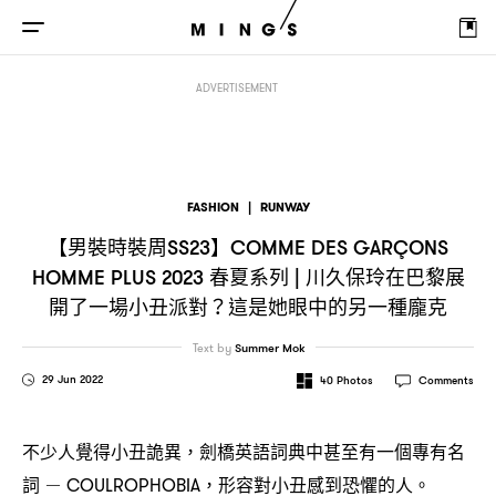
【男裝時裝周
】
春夏系列
川
SS23
COMME DES GARÇONS HOMME PLUS 2023
|
ADVERTISEMENT
FASHION
|
RUNWAY
【男裝時裝周
】
SS23
COMME DES GARÇONS
春夏系列
川久保玲在巴黎展
HOMME PLUS 2023
|
開了一場小丑派對
這是她眼中的另一種龐克
？
Text by
Summer Mok
29 Jun 2022
40
Photos
Comments
不少人覺得小丑詭異
劍橋英語詞典中甚至有一個專有名
，
詞
形容對小丑感到恐懼的人。
－ COULROPHOBIA，