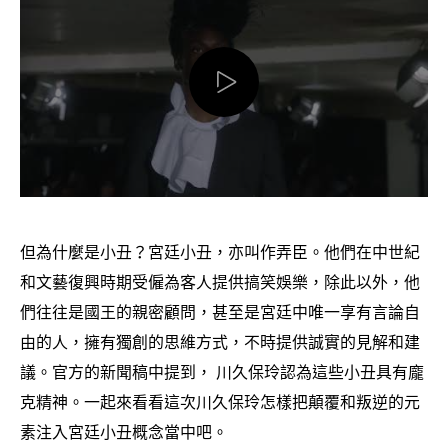
但為什麼是小丑
宮廷小丑
亦叫作
弄臣。他們在中世紀
？
，
和文藝復興時期受僱為客人提供搞笑娛樂
除此以外
他
，
，
們往往是國王的親密顧問
甚至是宮廷中唯一享有言論自
，
由的人
擁有獨創的思維方式
不時提供誠實的見解和建
，
，
議。官方的新聞稿中提到
川久保玲認為這些小丑具有龐
，
克精神。一起來看看這次川久保玲怎樣把顛覆和叛逆的元
素注入宮廷小丑概念當中吧。