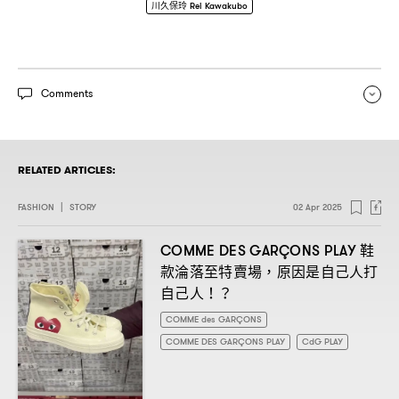
川久保玲 Rei Kawakubo
Comments
RELATED ARTICLES:
FASHION
|
STORY
02 Apr 2025
鞋
COMME DES GARÇONS PLAY
款淪落至特賣場
原因是自己人打
，
自己人
！？
COMME des GARÇONS
COMME DES GARÇONS PLAY
CdG PLAY