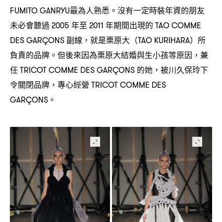
最為人熟悉。沒有一定時裝年資的朋友
FUMITO GANRYU
未必會聽過
年至
年期間出現的
2005
2011
TAO COMME
副線
就是栗原大
所
DES GARÇONS
，
（TAO KURIHARA）
負責的品牌。但後來因為栗原大結婚與生小孩等原因
兼
，
任
的她
被川久保玲下
TRICOT COMME DES GARÇONS
，
令關閉品牌
專心經營
，
TRICOT COMME DES
。
GARÇONS