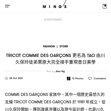
更名為
由川久保玲徒弟栗原大完全接手重現昔日美學
TRICOT COMME DES GARÇONS
TAO
ADVERTISEMENT
FASHION
|
STORY
更名為
由川
TRICOT COMME DES GARÇONS
TAO
久保玲徒弟栗原大完全接手重現昔日美學
Text by
Alex Ng
28 Oct 2021
13
Photos
Comments
家族中
其中一個歷史最悠久的
COMME DES GARÇONS
，
支線
於
年成立
從
TRICOT COMME DES GARÇONS
1981
，
川久保玲開始
傳到渡邊淳彌以及現今設計師
也是川久
，
，