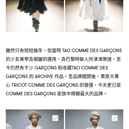
雖然只有短短幾年
但當時
，
TAO COMME DES GARÇONS
的少女美學及褶皺的運用
為巴黎時裝人所津津樂道
至
，
，
今仍然有不少
粉收藏
GARÇONS
TAO COMME DES
的
作品。至品牌關閉後
栗原大專
GARÇONS
ARCHIVE
，
心
的營運
今天更已是
TRICOT COMME DES GARÇONS
，
家族中規模最大的品牌。
COMME DES GARÇONS