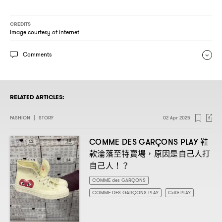
CREDITS
Image courtesy of internet
Comments
RELATED ARTICLES:
FASHION
|
STORY
02 Apr 2025
鞋
COMME DES GARÇONS PLAY
款淪落至特賣場
原因是自己人打
，
自己人
！？
COMME des GARÇONS
COMME DES GARÇONS PLAY
CdG PLAY