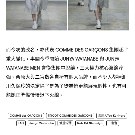
而今次的改名
亦代表
集團起了
，
COMME DES GARÇONS
重大變化
事關今季開始
與
，
JUNYA WATANABE
JUNYA
會從集團中脫離
三大權力核心渡邊淳
WATANABE MEN
，
彌、栗原大與二宮啟各自擁有個人品牌
而不少人都猜測
，
川久保玲的決定除了是為了徒弟們更能展現個性
也有可
，
能她正準備慢慢退下火線。
COMME des GARÇONS
TRICOT COMME DES GARÇONS
栗原大Tao Kurihara
TAO
Junya Watanabe
渡邊淳彌
Noir Kei Ninomiya
二宮啓