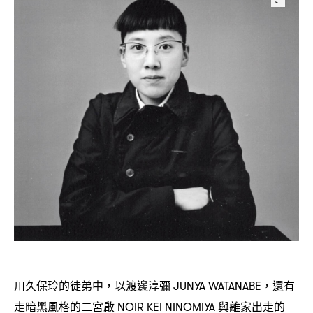
川久保玲的徒弟中
以渡邊淳彌
還有
，
JUNYA WATANABE，
走暗黑風格的二宮啟
與離家出走的
NOIR KEI NINOMIYA