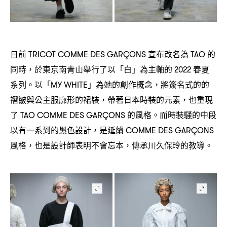
日前
宣布改名為
的
TRICOT COMME DES GARÇONS
TAO
同時
於東京南青山舉行了以「白」為主軸的
春夏
，
2022
系列。以「
」為她的創作概念
將簽名式的的
MY WHITE
，
褶皺與公主服廓形的裙裝
帶著日本時裝的元素
也重現
，
，
了
的風格。而時裝騷的中段
TAO COMME DES GARÇONS
以有一系到的黑色設計
是延續
，
COMME DES GARÇONS
風格
也是設計師表明不會忘本
傳承川久保玲的教導。
，
，