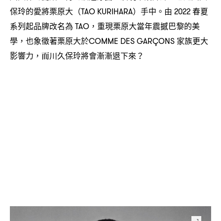
保玲的愛將栗原大
手中。由
春夏
（TAO KURIHARA）
2022
系列起品牌改名為
重現栗原大當年震撼巴黎的美
TAO，
學
也象徵著栗原大於
家族更大
，
COMME DES GARÇONS
影響力
而川久保玲將會漸漸退下來
，
？