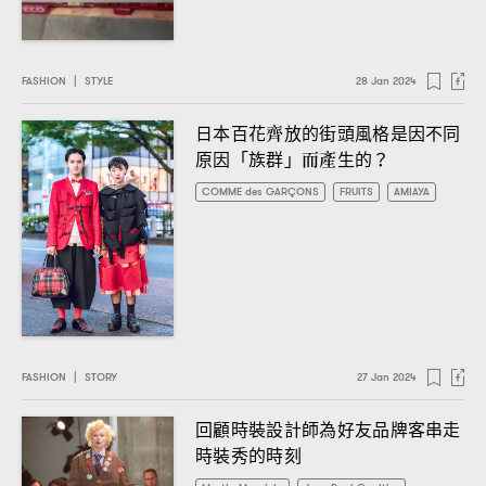
FASHION
|
STYLE
28 Jan 2024
日本百花齊放的街頭風格是因不同
原因「族群」而產生的
？
COMME des GARÇONS
FRUITS
AMIAYA
FASHION
|
STORY
27 Jan 2024
回顧時裝設計師為好友品牌客串走
時裝秀的時刻