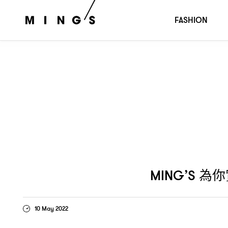
為你實時直播
系
MING’S
｜LOUIS VUITTON CRUISE 2023
FASHION
為你
MING’S
10 May 2022