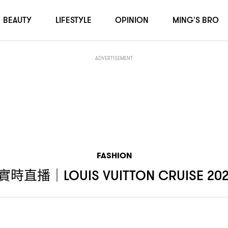
列時裝騷
BEAUTY
LIFESTYLE
OPINION
MING'S BRO
ADVERTISEMENT
FASHION
實時直播
｜LOUIS VUITTON CRUISE 20