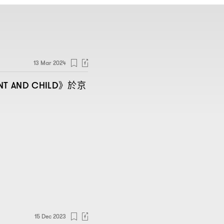
13 Mar 2024
》於京
NT AND CHILD
15 Dec 2023