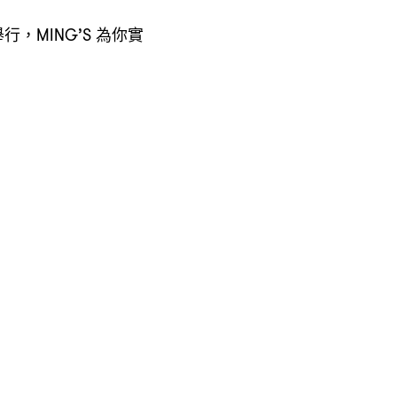
舉行
為你實
，MING’S