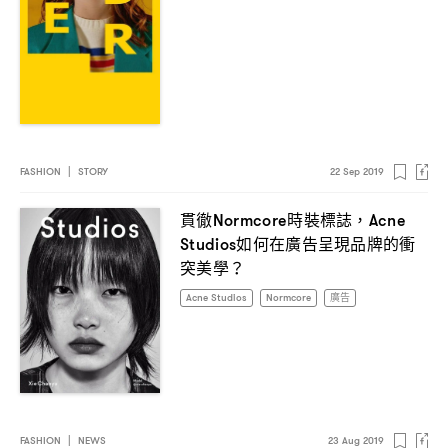
FASHION
|
STORY
22 Sep 2019
貫徹
時裝標誌
Normcore
，Acne
如何在廣告呈現品牌的衝
Studios
突美學
？
Acne Studios
Normcore
廣告
FASHION
|
NEWS
23 Aug 2019