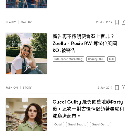
BEAUTY
|
MAKEUP
28 Jan 2019
廣告再不標明便會惹上官非
？
、
等
位英國
Zoella
Rosie RW
16
被警告
KOL
Influencer Marketing
Beauty KOL
KOL
FASHION
|
STORY
15 Jan 2019
繼勇闖墓地辦
Gucci Guilty
Party
後
這次一對古怪情侶領著老虎和
，
鴕鳥逛超市。
Gucci
Gucci Beauty
Gucci Guilty