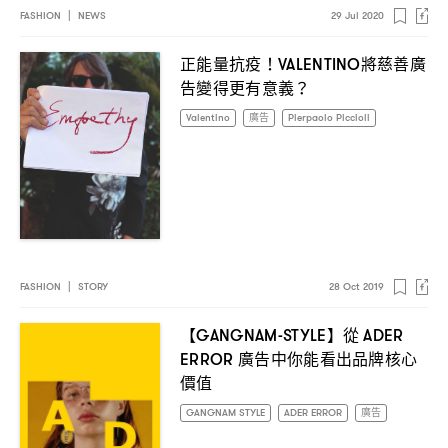
FASHION
|
NEWS
29 Jul 2020
正能量抗疫
將慈善廣
！VALENTINO
告變得更有意義
？
Valentino
廣告
Pierpaolo Piccioli
FASHION
|
STORY
28 Oct 2019
【
】從
GANGNAM-STYLE
ADER
廣告中你能看出品牌核心
ERROR
價值
GANGNAM STYLE
ADER ERROR
廣告