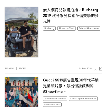
素人模特兒執鏡拍攝
，Burberry
秋冬系列探索英倫美學的多
2019
元性
Burberry
Riccardo Tisci
Behind the scenes
FASHION
|
STORY
01 Feb 2019
廣告重現
年代華納
Gucci SS19
30
兄弟製片廠
獻出怪誕歡樂的
，
。
#Showtime
Alessandro Michele
Christopher Simmonds
Glen Luchford