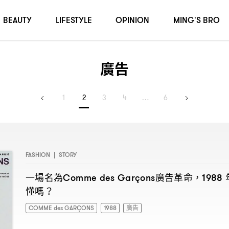
BEAUTY
LIFESTYLE
OPINION
MING'S BRO
廣告
1
2
3
4
…
6
FASHION
|
STORY
一場名為
廣告革命
Comme des Garçons
，1988
懂嗎
？
COMME des GARÇONS
1988
廣告