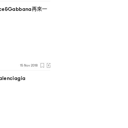
再來一
lce&Gabbana
15 Nov 2018
alenciagia