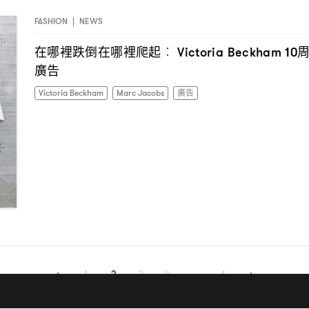
FASHION
|
NEWS
在哪裡跌倒在哪裡爬起
︰ Victoria Beckham 10
廣告
Victoria Beckham
Marc Jacobs
廣告
I have read the
privacy policy
and agree with it.
1
2
3
4
…
6
ABOUT
CONTACT
PRIVACY & DISCLAIMER
ADVERTISING