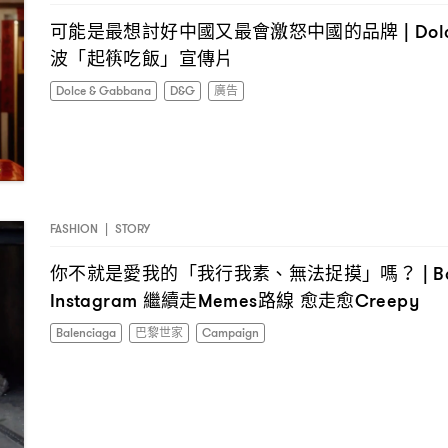
可能是最想討好中國又最會激怒中國的品牌
| Do
波「起筷吃飯」宣傳片
Dolce & Gabbana
D&G
廣告
FASHION
|
STORY
你不就是愛我的「我行我素、無法捉摸」嗎
？ | B
繼續走
路線
愈走愈
Instagram
Memes
Creepy
Balenciaga
巴黎世家
Campaign