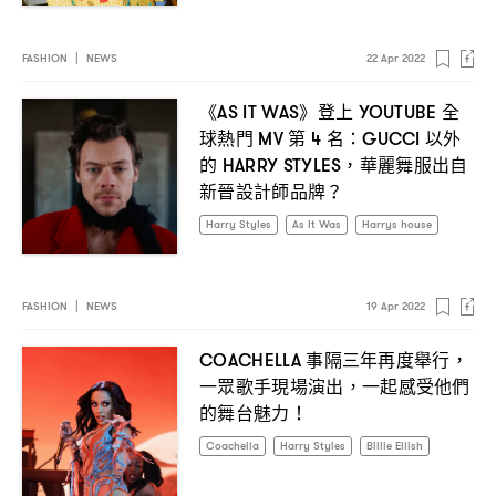
FASHION
|
NEWS
22 Apr 2022
《
》登上
全
AS IT WAS
YOUTUBE
球熱門
第
名
以外
MV
4
：GUCCI
的
華麗舞服出自
HARRY STYLES，
新晉設計師品牌
？
Harry Styles
As It Was
Harrys house
FASHION
|
NEWS
19 Apr 2022
事隔三年再度舉行
COACHELLA
，
一眾歌手現場演出
一起感受他們
，
的舞台魅力
！
Coachella
Harry Styles
Billie Eilish