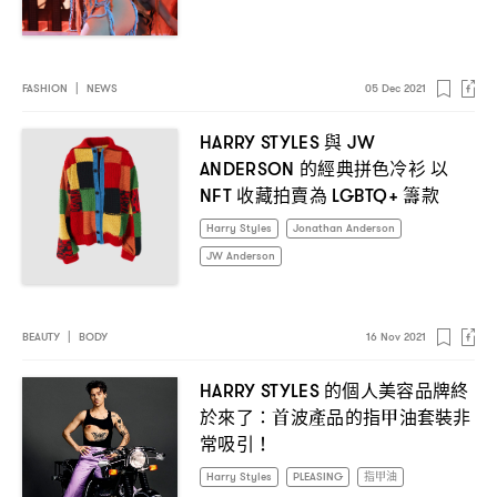
FASHION
|
NEWS
05 Dec 2021
與
HARRY STYLES
JW
的經典拼色冷衫
以
ANDERSON
收藏拍賣為
籌款
NFT
LGBTQ+
Harry Styles
Jonathan Anderson
JW Anderson
BEAUTY
|
BODY
16 Nov 2021
的個人美容品牌終
HARRY STYLES
於來了
首波產品的指甲油套裝非
：
常吸引
！
Harry Styles
PLEASING
指甲油