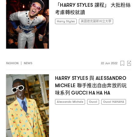
「
課程」
大批粉絲
HARRY STYLES
考慮轉校就讀
Harry Styles
美國德克薩斯州立大學
FASHION
|
NEWS
22 Jun 2022
與
HARRY STYLES
ALESSANDRO
聯手推出自由奔放的玩
MICHELE
味系列
GUCCI HA HA HA
Alessando Michele
Gucci
Gucci HAHAHA