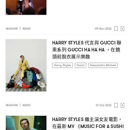
FASHION
|
NEWS
05 Nov 2022
代言與
聯
HARRY STYLES
GUCCI
乘系列
在鏡
GUCCI HA HA HA ，
頭前脫衣展示樂趣
Harry Styles
Gucci
Alessandro Michele
FASHION
|
NEWS
31 Oct 2022
繼主演女友電影
HARRY STYLES
，
在最新
《
MV
MUSIC FOR A SUSHI