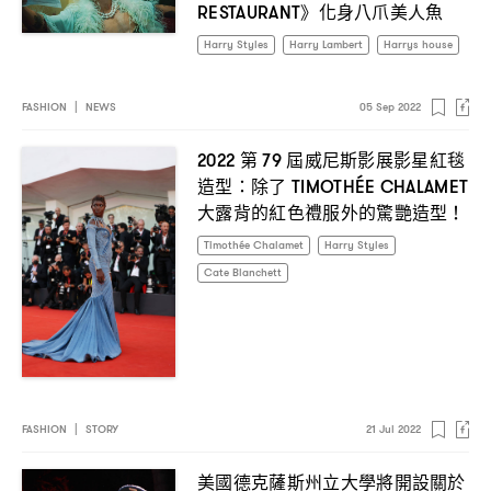
》化身八爪美人魚
RESTAURANT
Harry Styles
Harry Lambert
Harrys house
FASHION
|
NEWS
05 Sep 2022
第
屆威尼斯影展影星紅毯
2022
79
造型
除了
：
TIMOTHÉE CHALAMET
大露背的紅色禮服外的驚艷造型
！
Timothée Chalamet
Harry Styles
Cate Blanchett
FASHION
|
STORY
21 Jul 2022
美國德克薩斯州立大學將開設關於