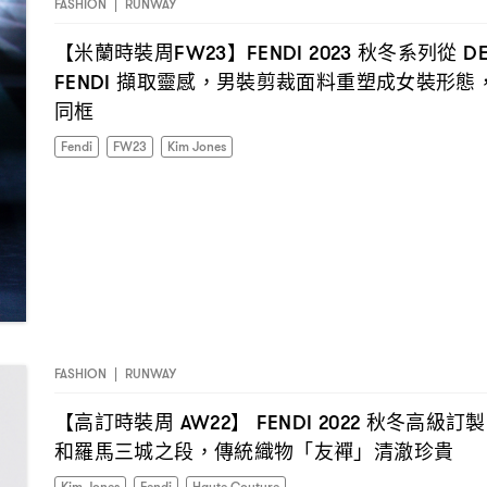
FASHION
|
RUNWAY
【米蘭時裝周
】
秋冬系列從
FW23
FENDI 2023
DE
擷取靈感
男裝剪裁面料重塑成女裝形態
FENDI
，
同框
Fendi
FW23
Kim Jones
FASHION
|
RUNWAY
【高訂時裝周
】
秋冬高級訂製
AW22
FENDI 2022
和羅馬三城之段
傳統織物「友禪」清澈珍貴
，
Kim Jones
Fendi
Haute Couture