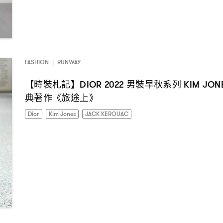
FASHION
|
RUNWAY
【時裝札記】
男裝早秋系列
DIOR 2022
KIM JON
典著作《旅途上》
Dior
Kim Jones
JACK KEROUAC
I have read the
privacy policy
and agree with it.