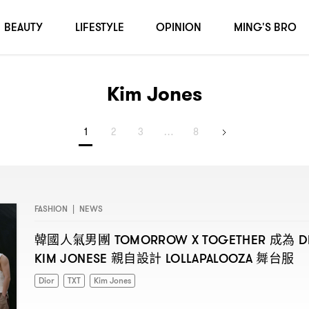
BEAUTY
LIFESTYLE
OPINION
MING'S BRO
Kim Jones
1
2
3
…
8
FASHION
|
NEWS
韓國人氣男團
成為
TOMORROW X TOGETHER
D
親自設計
舞台服
KIM JONESE
LOLLAPALOOZA
Dior
TXT
Kim Jones