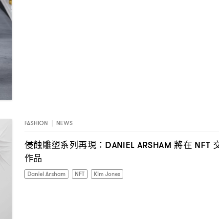
FASHION
|
NEWS
侵蝕雕塑系列再現
將在
：DANIEL ARSHAM
NFT
作品
Daniel Arsham
NFT
Kim Jones