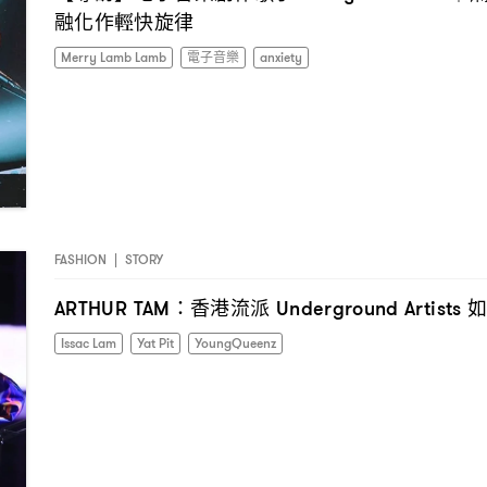
融化作輕快旋律
Merry Lamb Lamb
電子音樂
anxiety
FASHION
|
STORY
香港流派
ARTHUR TAM：
Underground Artists
Issac Lam
Yat Pit
YoungQueenz
I have read the
privacy policy
and agree with it.