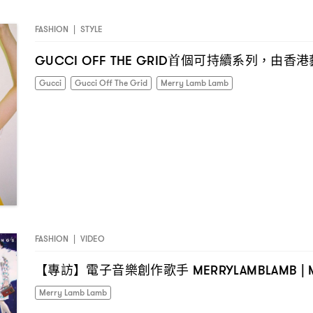
FASHION
|
STYLE
首個可持續系列
由香港
GUCCI OFF THE GRID
，
Gucci
Gucci Off The Grid
Merry Lamb Lamb
FASHION
|
VIDEO
【專訪】電子音樂創作歌手
MERRYLAMBLAMB | 
Merry Lamb Lamb