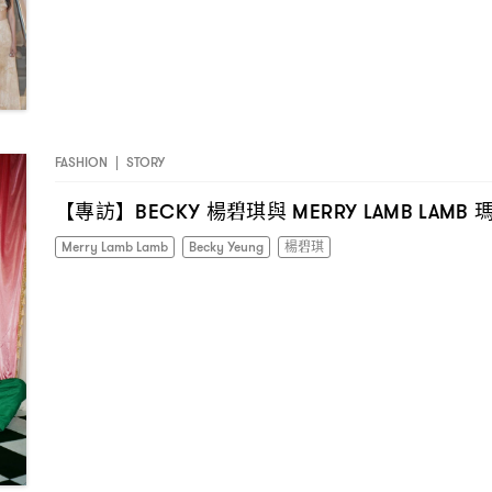
FASHION
|
STORY
【專訪】
楊碧琪與
BECKY
MERRY LAMB LAMB
Merry Lamb Lamb
Becky Yeung
楊碧琪