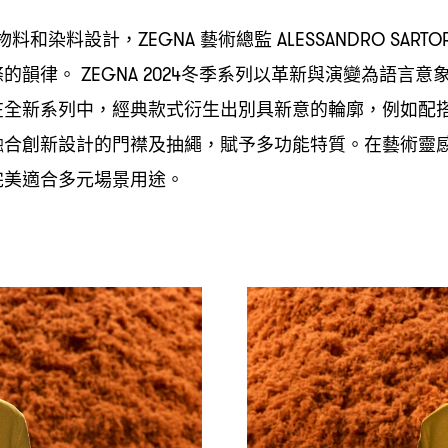
物料和染料設計
藝術總監
，ZEGNA
ALESSANDRO SARTO
條的韻律。
冬季系列以革新與演變為語言意
ZEGNA 2024
在全新系列中
經典款式衍生出別具新意的輪廓
例如配
，
，
融合創新設計的門襟及抽繩
賦予多功能特質。在藝術靈
，
完美適合多元場景用途。