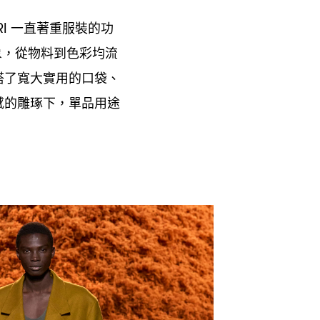
一直著重服裝的功
RI
象
從物料到色彩均流
，
搭了寬大實用的口袋、
感的雕琢下
單品用途
，