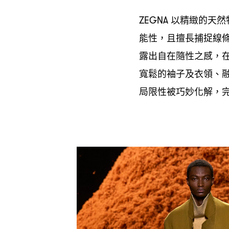
以精緻的天然
ZEGNA
能性
且擅長捕捉線
，
露出自在隨性之感
，
寬鬆的袖子及衣領、
局限性被巧妙化解
，