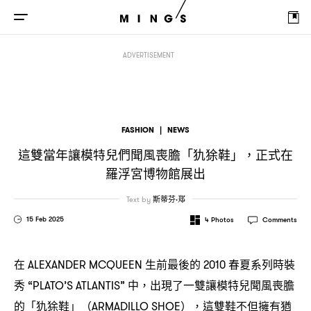
這雙當年讓模特兒們聞風喪膽「犰狳鞋」
正式在羅浮宮博物館展出
，
ADVERTISEMENT
FASHION
|
NEWS
這雙當年讓模特兒們聞風喪膽「犰狳鞋」
正式在
，
羅浮宮博物館展出
Text by
斯蒂芬·郑
15 Feb 2025
4
Photos
Comments
在
生前最後的
春夏系列時裝
ALEXANDER MCQUEEN
2010
秀
中
出現了一雙讓模特兒聞風喪膽
“PLATO’S ATLANTIS”
，
的「犰狳鞋」
這雙鞋不但擁有猶
（ARMADILLO SHOE），