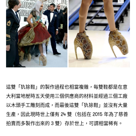
這雙「犰狳鞋」的製作過程也相當複雜
每雙鞋都是在意
，
大利當地歷時五天使用三個供應商的材料並經過三個工廠
以木頭手工雕刻而成
而最後這雙「犰狳鞋」並沒有大量
，
生產
因此現時世上僅有
雙
包括在
年為了慈善
，
24
（
2015
拍賣而多製作出來的
雙
存於世上
可謂相當稀有。
3
）
，