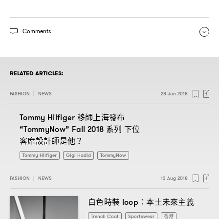
Comments
RELATED ARTICLES:
FASHION
|
NEWS
28 Jun 2018
移師上海發布
Tommy Hilfiger
系列
下位
“TommyNow” Fall 2018
客席設計師是他
？
Tommy Hilfiger
Gigi Hadid
TommyNow
FASHION
|
NEWS
13 Aug 2018
白色時裝
本土未來主義
loop：
Trench Coat
Sportswear
香港