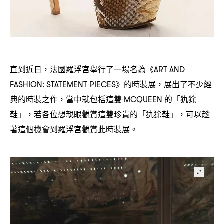
直到近日
法國羅浮宮舉行了一場名為《
，
ART AND
》的時裝展
展出了不少經
FASHION: STATEMENT PIECES
，
典的時裝之作
當中就包括這雙
的「犰狳
，
MCQUEEN
鞋」
若各位想親眼觀賞這雙珍貴的「犰狳鞋」
可以趁
，
，
著這個機會到羅浮宮觀賞此時裝展。