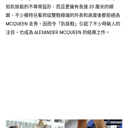
如犰狳般的不尋常弧形
而且更擁有長達
厘米的細
，
23
跟
不少模特兒看到這雙鞋極端的外表和高度後都拒絕為
，
走秀
因而令「犰狳鞋」引起了不少時裝人的
MCQUEEN
，
注目
也成為
的經典之作。
，
ALEXANDER MCQUEEN