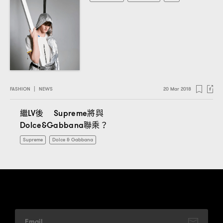
FASHION
|
NEWS
20 Mar 2018
繼
後
將與
LV
Supreme
聯乘
Dolce&Gabbana
？
Supreme
Dolce & Gabbana