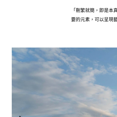
「刪繁就簡
即是本
，
要的元素
可以呈現
，