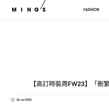
【高訂時裝周
】「刪繁就簡
即是本真」
FW23
，
VALENTIN
FASHION
【高訂時裝周
】「刪
FW23
06 Jul 2023