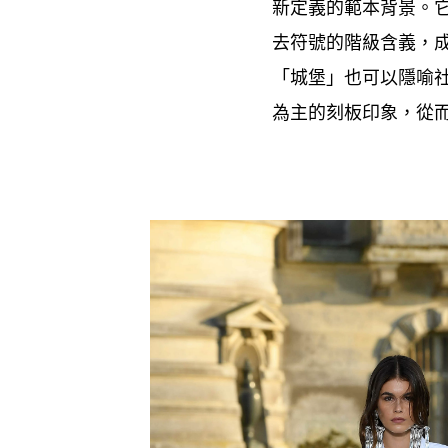
新定義的範本背景。
去符號的階級含義
，
「城堡」也可以隱喻
為主的刻板印象
從
，