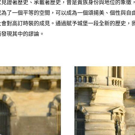
它見證著歷史、承載著歷史
曾是貴族身份與地位的象徵
，
成為了一個平等的空間
可以成為一個頌揚美、個性與自
，
社會對高訂時裝的成見。通過賦予城堡一段全新的歷史
，
而發現其中的謬論。