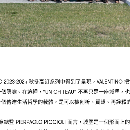
秋冬高訂系列中得到了呈現
把
O 2023-2024
，VALENTINO
一個隱喻。在這裡
不再只是一座城堡
也
，“UN CH TEAU”
，
一個傳達生活哲學的載體
是可以被剖析、質疑、再詮釋
，
意總監
而言
城堡是一個形而上的
PIERPAOLO PICCIOLI
，