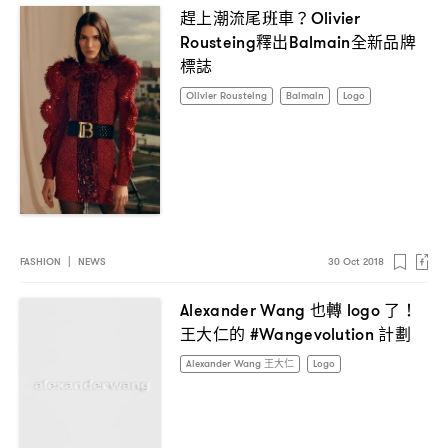
趕上潮流尾班車
？Olivier
釋出
全新品牌
Rousteing
Balmain
標誌
Olivier Rousteing
Balmain
Logo
FASHION
|
NEWS
30 Oct 2018
也轉
了
Alexander Wang
logo
！
王大仁的
計劃
#Wangevolution
Alexander Wang 王大仁
Logo