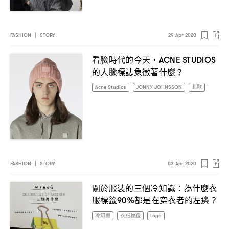
FASHION
|
STORY
29 Apr 2020
看臉時代的今天
，ACNE STUDIOS
的人臉標誌象徵著什麼
？
Acne Studios
JONNY JOHNSSON
北歐
FASHION
|
STORY
03 Apr 2020
關於服裝的三個冷知識
為什麼衣
：
服標籤
都是在穿衣者的左邊
90%
？
冷知識
衣服標籤
Logo