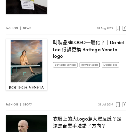
FASHION
|
NEWS
01 Aug 2019
時裝品牌
一體化
LOGO
？｜Daniel
低調更換
Lee
Bottega Veneta
logo
Bottega Veneta
newbottega
Daniel Lee
FASHION
|
STORY
31 Jul 2019
衣服上的大
惹大眾反感
定
Logo
？
還是商業手法錯了方向
？