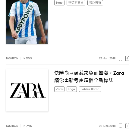
Logo
哈德斯菲爾
英超聯賽
FASHION
|
NEWS
28 Jan 2019
快時尚巨頭惹來負面如潮
，Zara
請你重新考慮這個全新標誌
Zara
Logo
Fabien Baron
FASHION
|
NEWS
04 Dec 2018