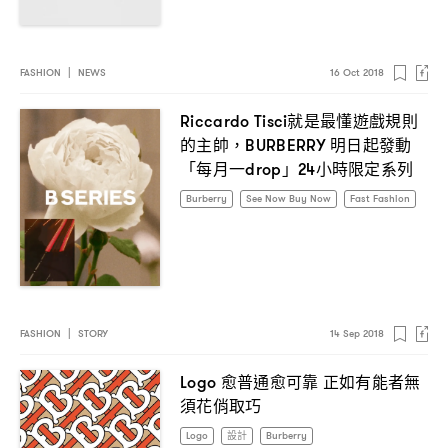
FASHION
|
NEWS
16 Oct 2018
就是最懂遊戲規則
Riccardo Tisci
的主帥
明日起發動
，BURBERRY
「每月一
」
小時限定系列
drop
24
Burberry
See Now Buy Now
Fast Fashion
FASHION
|
STORY
14 Sep 2018
愈普通愈可靠
正如有能者無
Logo
須花俏取巧
Logo
設計
Burberry