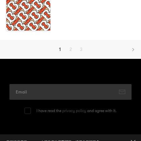
1
2
3
I have read the
privacy policy
and agree with it.
© 2026
One Media Group Limited