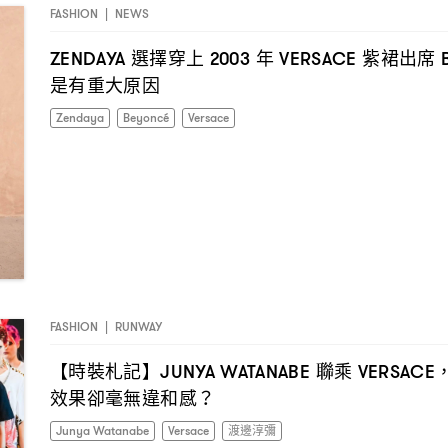
FASHION
|
NEWS
選擇穿上
年
紫裙出席
ZENDAYA
2003
VERSACE
B
是有重大原因
Zendaya
Beyoncé
Versace
FASHION
|
RUNWAY
【時裝札記】
聯乘
JUNYA WATANABE
VERSACE
效果卻毫無違和感
？
Junya Watanabe
Versace
渡邊淳彌