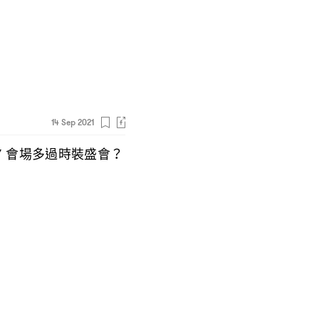
14 Sep 2021
會場多過時裝盛會
Y
？