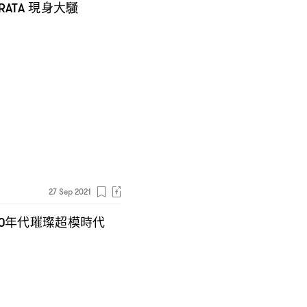
現身大騷
RATA
27 Sep 2021
年代璀璨超模時代
0