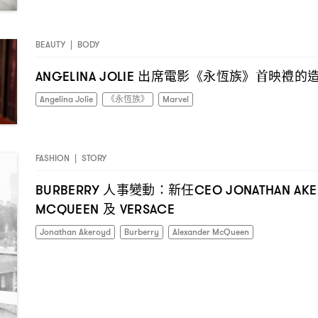
BEAUTY
|
BODY
出席電影《永恆族》首映禮的
ANGELINA JOLIE
Angelina Jolie
《永恆族》
Marvel
FASHION
|
STORY
人事變動
新任
BURBERRY
：
CEO JONATHAN AK
及
MCQUEEN
VERSACE
Jonathan Akeroyd
Burberry
Alexander McQueen