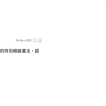
04 Nov 2021
騷的特別眼線畫法
超
，