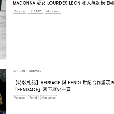
愛女
和人氣超模
MADONNA
LOURDES LEON
EM
Versace
DUA LIPA
Madonna
FASHION
|
RUNWAY
【時裝札記】
與
世紀合作重現
VERSACE
FENDI
9
「
」寫下歷史一頁
FENDACE
Versace
Fendi
Kim Jones