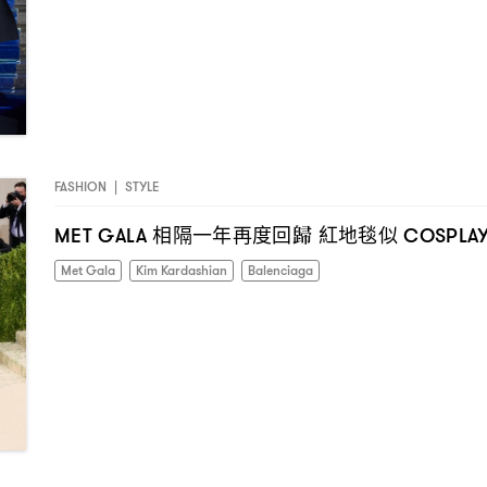
FASHION
|
STYLE
相隔一年再度回歸
紅地毯似
MET GALA
COSPLA
Met Gala
Kim Kardashian
Balenciaga