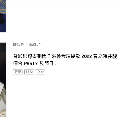
BEAUTY
|
MAKEUP
普通眼線畫到悶
來參考這幾款
春夏時裝
？
2022
適合
及節日
PARTY
！
眼線
SS22
Dior