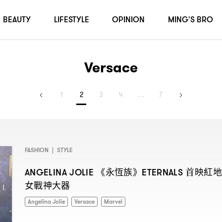
BEAUTY
LIFESTYLE
OPINION
MING'S BRO
Versace
1
2
3
4
…
7
FASHION
|
STYLE
《永恆族》
首映紅地
ANGELINA JOLIE
ETERNALS
女戰神大器
Angelina Jolie
Versace
Marvel